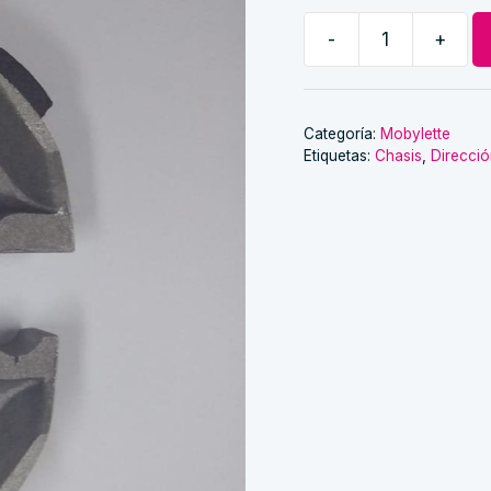
-
+
zapatas
de
freno
trasero
Categoría:
Mobylette
Etiquetas:
Chasis
,
Direcci
mobylette
cantidad