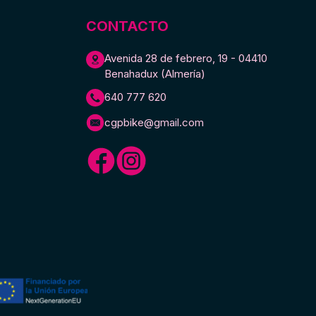
cantidad
CONTACTO
Avenida 28 de febrero, 19 - 04410
Benahadux (Almería)
640 777 620
cgpbike@gmail.com