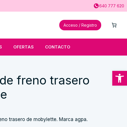
640 777 620
Acceso / Registro
S
OFERTAS
CONTACTO
Abrir
de freno trasero
te
eno trasero de mobylette. Marca agpa.