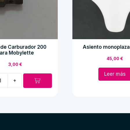
 de Carburador 200
Asiento monoplaza
ara Mobylette
45,00
€
3,00
€
Leer más
+
or
e