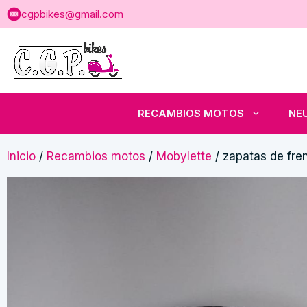
Saltar
cgpbikes@gmail.com
al
contenido
RECAMBIOS MOTOS
NE
Inicio
/
Recambios motos
/
Mobylette
/ zapatas de fre