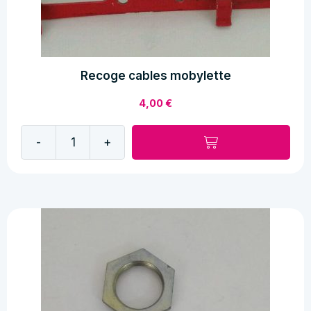
Recoge cables mobylette
4,00
€
-
+
Recoge
cables
mobylette
cantidad