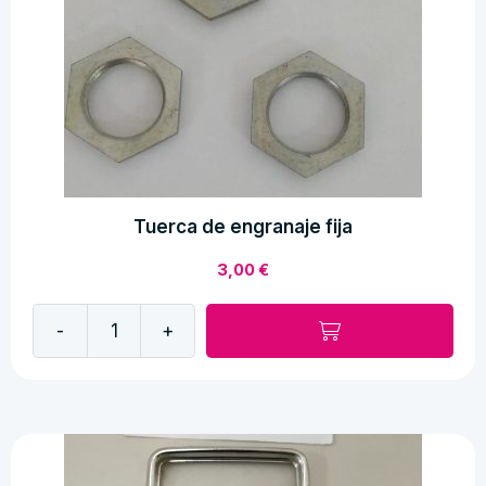
Tuerca de engranaje fija
3,00
€
-
+
Tuerca
de
engranaje
fija
cantidad