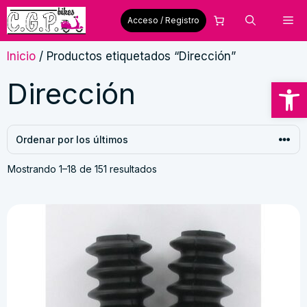
Saltar
Me
Acceso / Registro
al
contenido
Inicio
/ Productos etiquetados “Dirección”
Abrir
Dirección
Ordenado
Mostrando 1–18 de 151 resultados
por
los
últimos