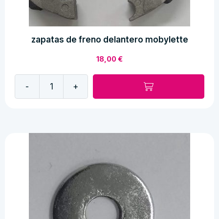
zapatas de freno delantero mobylette
18,00
€
-
+
zapatas
de
freno
delantero
mobylette
cantidad