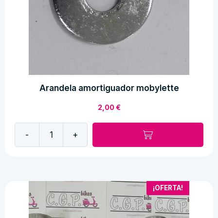
Arandela amortiguador mobylette
2,00
€
-
+
Arandela
amortiguador
mobylette
cantidad
¡OFERTA!