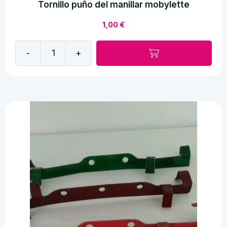
Tornillo puño del manillar mobylette
1,00
€
-
+
Tornillo
puño
del
manillar
mobylette
cantidad