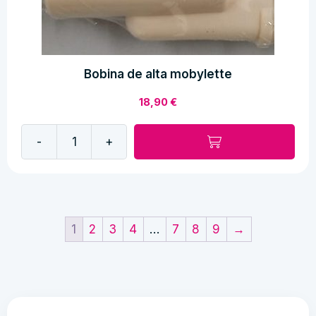
Bobina de alta mobylette
18,90
€
-
+
Bobina
de
alta
mobylette
cantidad
1
2
3
4
…
7
8
9
→