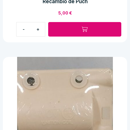
Recambio de Puch
5,00
€
Recambio
de
Puch
cantidad