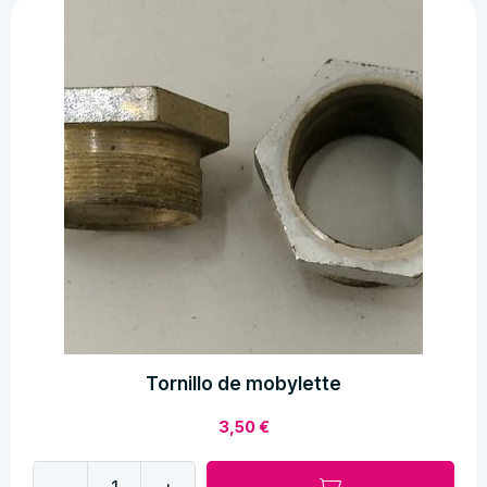
de
herramientas
mobylette
Onix
cantidad
Tornillo de mobylette
3,50
€