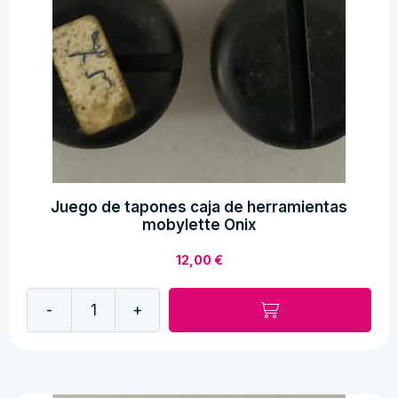
Juego de tapones caja de herramientas
mobylette Onix
12,00
€
-
+
Juego
de
tapones
caja