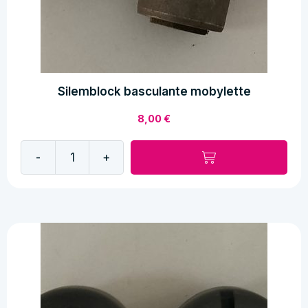
Silemblock basculante mobylette
8,00
€
-
+
Silemblock
basculante
mobylette
cantidad