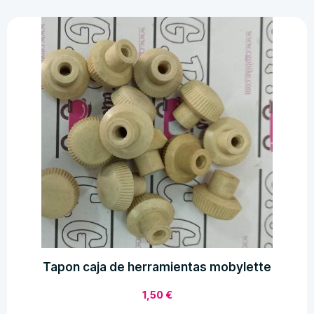
de
faro
derbi
antorcha
cantidad
Tapon caja de herramientas mobylette
1,50
€