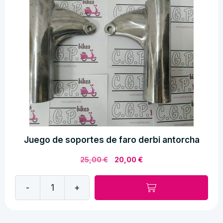
Juego de soportes de faro derbi antorcha
El
El
25,00
€
20,00
€
precio
precio
original
actual
-
+
era:
es:
Juego
25,00 €.
20,00 €.
de
soportes