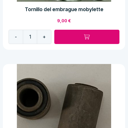
Tornillo del embrague mobylette
9,00
€
-
+
Tornillo
del
embrague
mobylette
cantidad