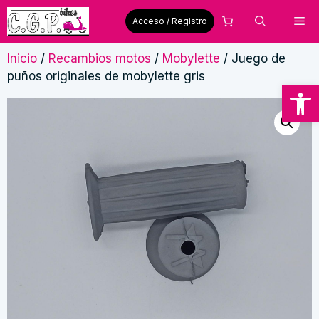
Saltar
Me
Acceso / Registro
al
contenido
Inicio
/
Recambios motos
/
Mobylette
/ Juego de
puños originales de mobylette gris
Abrir