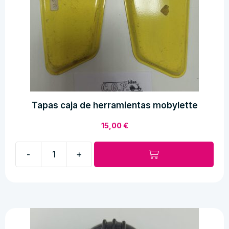
Tapas caja de herramientas mobylette
15,00
€
-
+
Tapas
caja
de
herramientas
mobylette
cantidad