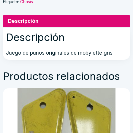
Etiqueta:
Chasis
de
mobylette
gris
Descripción
cantidad
Descripción
Juego de puños originales de mobylette gris
Productos relacionados