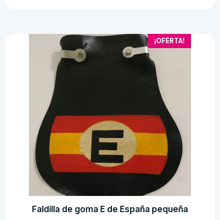
bujia
moto
clásica
¡OFERTA!
cantidad
Faldilla de goma E de España pequeña