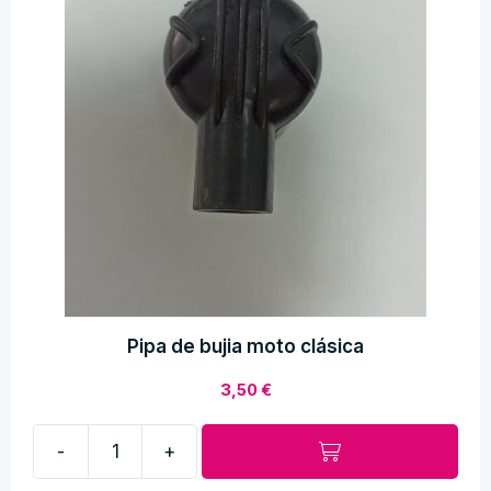
Pipa de bujia moto clásica
3,50
€
-
+
Pipa
de