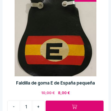
cantidad
Faldilla de goma E de España pequeña
El
El
10,00
€
8,00
€
precio
precio
original
actual
-
+
era:
es:
Faldilla