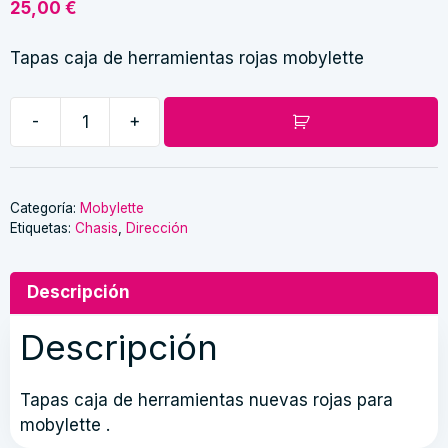
25,00
€
Tapas caja de herramientas rojas mobylette
-
+
Tapas
caja
de
herramientas
Categoría:
Mobylette
Etiquetas:
Chasis
,
Dirección
mobylette
cantidad
Descripción
Descripción
Tapas caja de herramientas nuevas rojas para
mobylette .