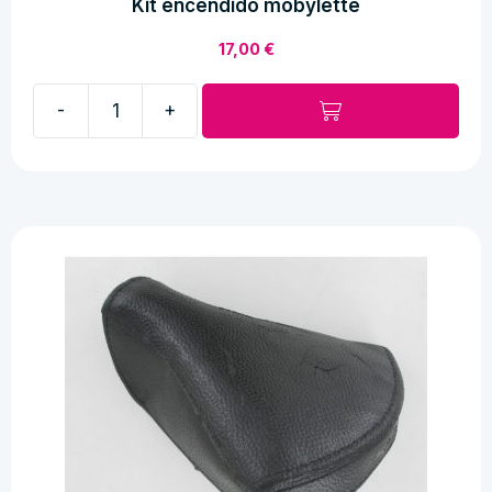
Kit encendido mobylette
17,00
€
-
+
Kit
encendido
mobylette
cantidad