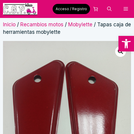
Saltar
Me
Acceso / Registro
al
contenido
Inicio
/
Recambios motos
/
Mobylette
/ Tapas caja de
herramientas mobylette
Abrir