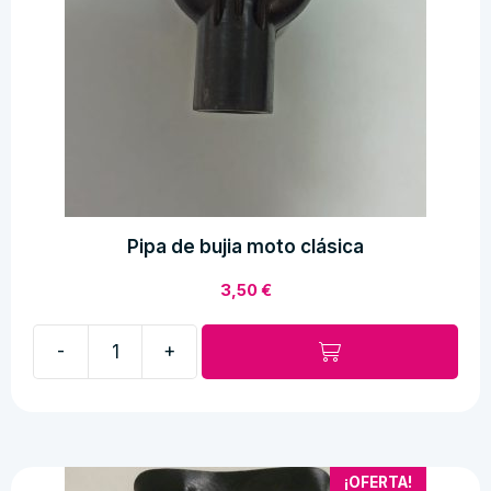
Pipa de bujia moto clásica
3,50
€
-
+
Pipa
de
bujia
moto
clásica
¡OFERTA!