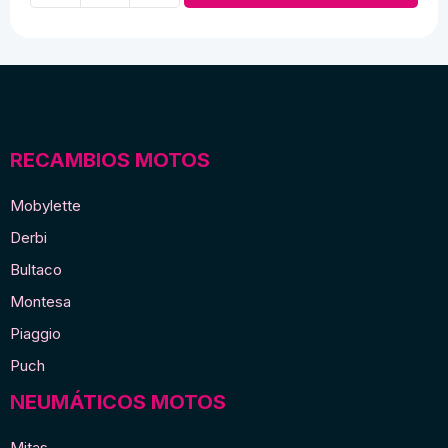
10,00 €.
8,00 €.
de
goma
E
de
España
pequeña
RECAMBIOS MOTOS
cantidad
Mobylette
Derbi
Bultaco
Montesa
Piaggio
Puch
NEUMÁTICOS MOTOS
Mitas