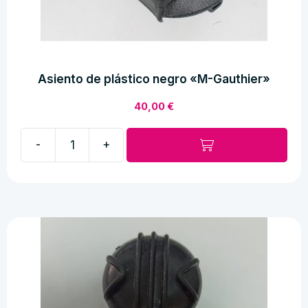
Asiento de plástico negro «M-Gauthier»
40,00
€
-
+
Asiento
de
plástico
negro
"M-
Gauthier"
cantidad