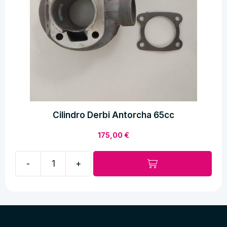
Cilindro Derbi Antorcha 65cc
175,00
€
-
+
Cilindro
Derbi
Antorcha
65cc
cantidad