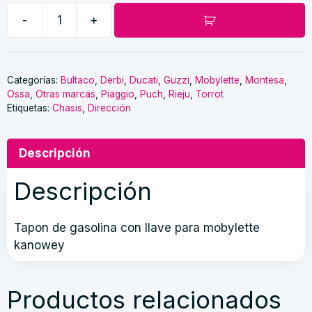
-
+
Tapon
de
gasolina
con
Categorías:
Bultaco
,
Derbi
,
Ducati
,
Guzzi
,
Mobylette
,
Montesa
,
Ossa
,
Otras marcas
,
Piaggio
,
Puch
,
Rieju
,
Torrot
llave
Etiquetas:
Chasis
,
Dirección
cantidad
Descripción
Descripción
Tapon de gasolina con llave para mobylette
kanowey
Productos relacionados