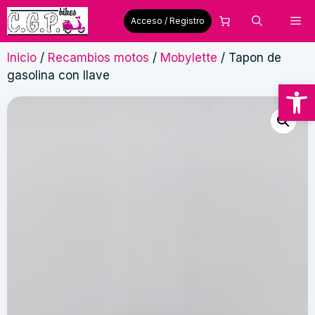
Saltar
Me
Acceso / Registro
al
contenido
Inicio
/
Recambios motos
/
Mobylette
/ Tapon de
gasolina con llave
Abrir