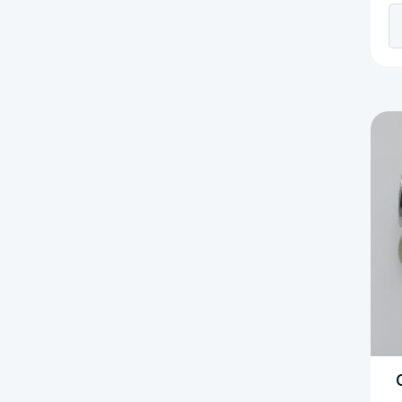
Bu
B
W
1
0
c