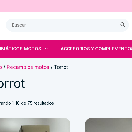
UMÁTICOS MOTOS
ACCESORIOS Y COMPLEMENTO
io
/
Recambios motos
/ Torrot
orrot
Ordenado
rando 1–18 de 75 resultados
por
los
últimos