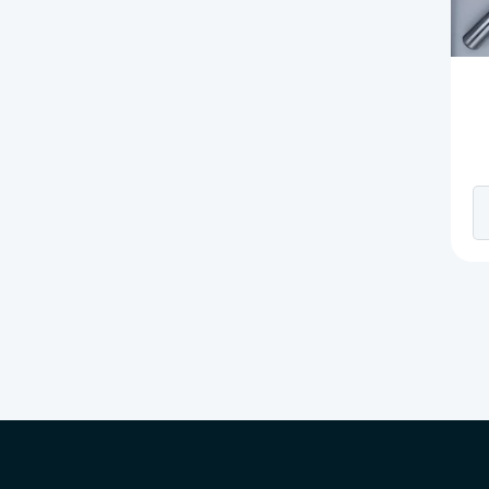
In
c
4
a
c