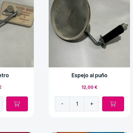
etro
Espejo al puño
€
12,00
€
-
+
Espejo
al
puño
cantidad