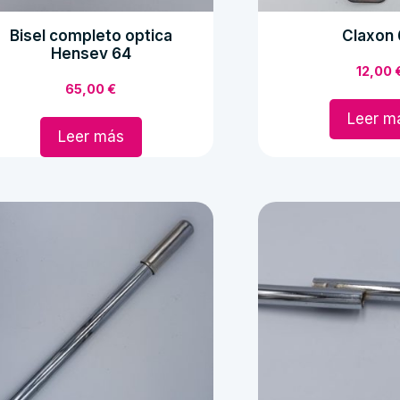
Bisel completo optica
Claxon
Hensev 64
12,00
65,00
€
Leer m
Leer más