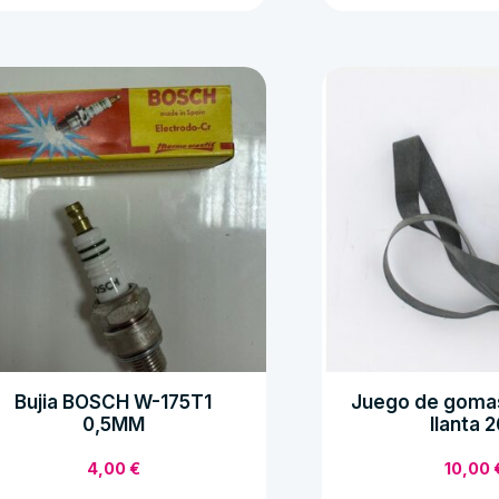
H
FIRESTONE
23
F15
antidad
cantidad
Bujia BOSCH W-175T1
Juego de goma
0,5MM
llanta 
4,00
€
10,00