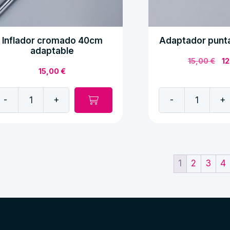
Inflador cromado 40cm
Adaptador punta
adaptable
El
15,00
€
1
15,00
€
pr
or
er
-
+
-
+
15
flador
Adaptador
romado
punta
0cm
silencioso
daptable
cantidad
antidad
1
2
3
4