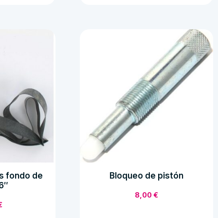
SPARK
PLUGS
H75
FH
F23
cantidad
s fondo de
Bloqueo de pistón
26″
8,00
€
€