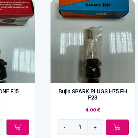
ONE F15
Bujia SPARK PLUGS H75 FH
F23
€
4,00
€
-
+
Bujia