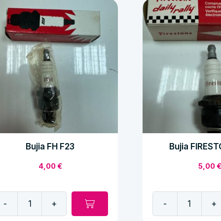
antidad
Bujia FH F23
Bujia FIREST
4,00
€
5,00
-
+
-
+
jia
Bujia