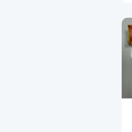
F
F
c