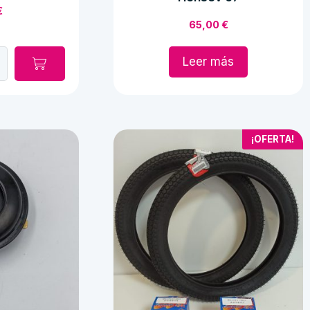
€
65,00
€
Leer más
¡OFERTA!