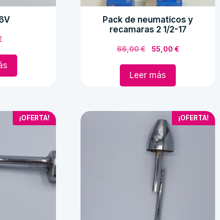
 6V
Pack de neumaticos y
recamaras 2 1/2-17
€
El
El
66,00
€
55,00
€
precio
precio
ás
original
actual
Leer más
era:
es:
66,00 €.
55,00 €.
¡OFERTA!
¡OFERTA!