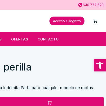
640 777 620
Acceso / Registro
S
OFERTAS
CONTACTO
Abrir
 perilla
ca Indómita Parts para cualquier modelo de motos.