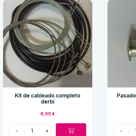
Kit de cableado completo
Pasado
derbi
8,00
€
-
+
-
Kit
Pasador