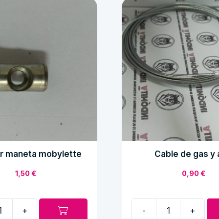
r maneta mobylette
Cable de gas y 
1,50
€
0,90
€
+
-
+
Cable