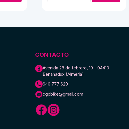
4,00 €.
3,00 €.
desmontable
bicicleta
antigua
cantidad
CONTACTO
Avenida 28 de febrero, 19 - 04410
Benahadux (Almería)
640 777 620
cgpbike@gmail.com