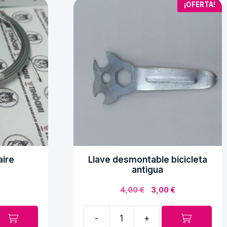
¡OFERTA!
aire
Llave desmontable bicicleta
antigua
El
El
4,00
€
3,00
€
precio
precio
original
actual
-
+
era:
es:
Llave