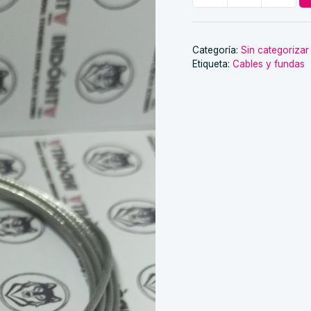
de
perilla
cantidad
Categoría:
Sin categorizar
Etiqueta:
Cables y fundas