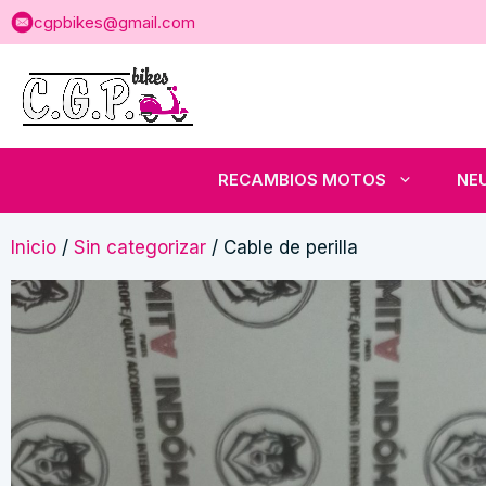
Saltar
cgpbikes@gmail.com
al
contenido
RECAMBIOS MOTOS
NE
Inicio
/
Sin categorizar
/ Cable de perilla