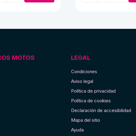
de
e
gas
y
aire
cantidad
COS MOTOS
LEGAL
Condiciones
Aviso legal
Política de privacidad
Política de cookies
Declaración de accesibilidad
Mapa del sitio
Ayuda