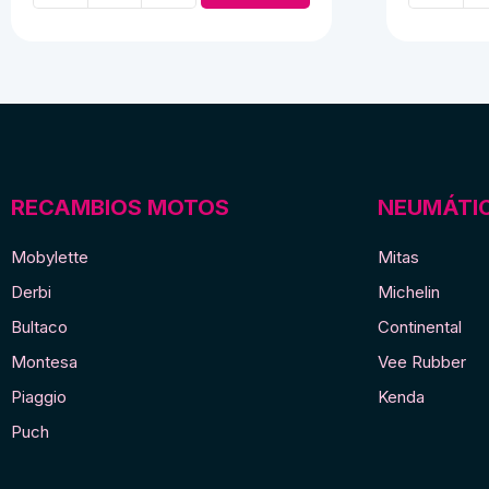
de
maneta
cableado
mobylett
completo
cantidad
derbi
cantidad
RECAMBIOS MOTOS
NEUMÁTI
Mobylette
Mitas
Derbi
Michelin
Bultaco
Continental
Montesa
Vee Rubber
Piaggio
Kenda
Puch