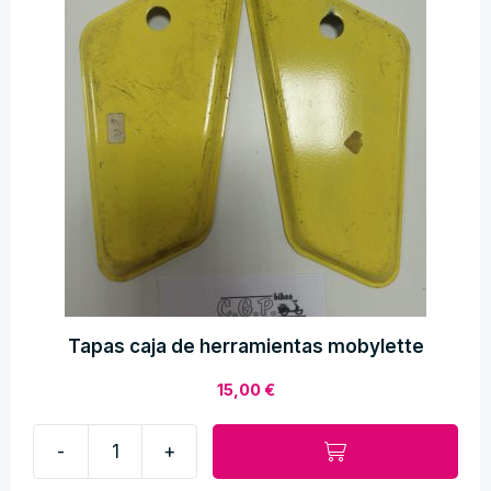
Tapas caja de herramientas mobylette
15,00
€
-
+
Tapas
caja