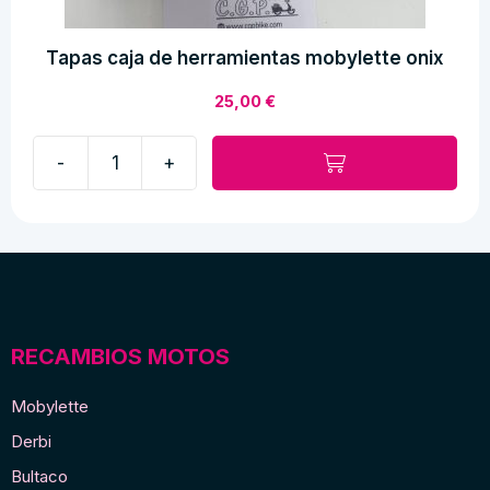
Tapas caja de herramientas mobylette onix
25,00
€
-
+
Tapas
caja
de
herramientas
mobylette
onix
cantidad
RECAMBIOS MOTOS
Mobylette
Derbi
Bultaco