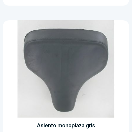
de
herramientas
mobylette
cantidad
Asiento monoplaza gris