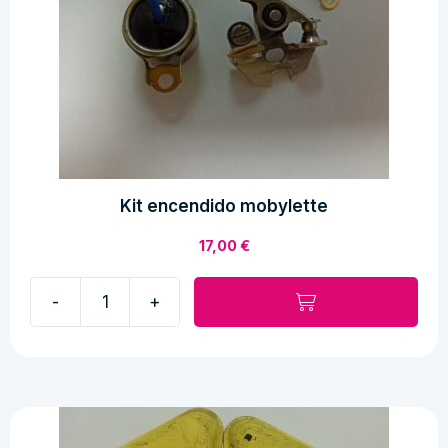
Kit encendido mobylette
17,00
€
-
+
Kit
encendido
mobylette
cantidad