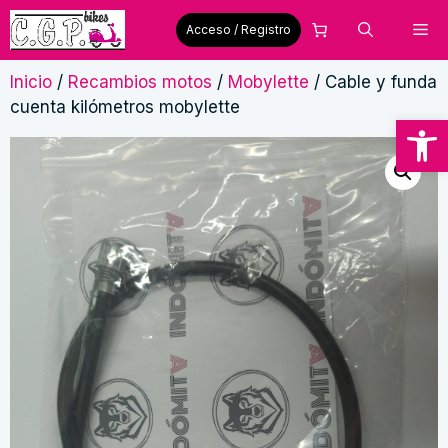
Saltar
Me
Acceso / Registro
al
contenido
Inicio
/
Recambios motos
/
Mobylette
/ Cable y funda
cuenta kilómetros mobylette
Abrir