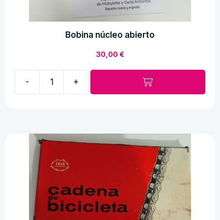
Bobina núcleo abierto
30,00
€
-
+
Bobina
núcleo
abierto
cantidad