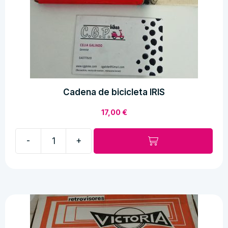
Cadena de bicicleta IRIS
17,00
€
-
+
Cadena
de
bicicleta
IRIS
cantidad