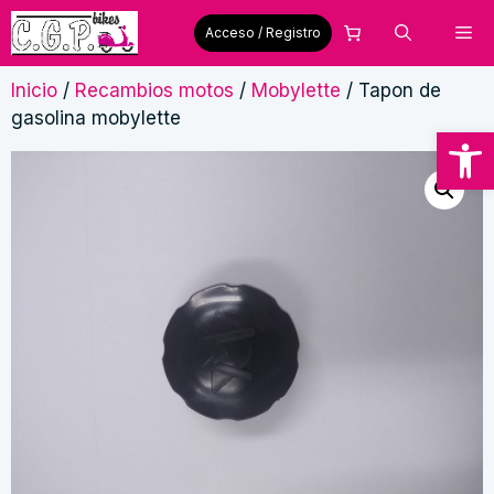
Saltar
Me
Acceso / Registro
al
contenido
Inicio
/
Recambios motos
/
Mobylette
/ Tapon de
gasolina mobylette
Abrir