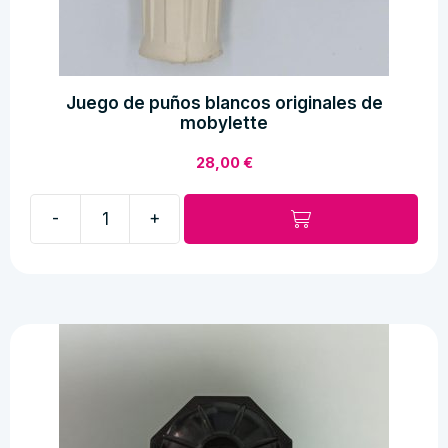
Juego de puños blancos originales de
mobylette
28,00
€
-
+
Juego
de
puños
blancos
originales
de
mobylette
cantidad