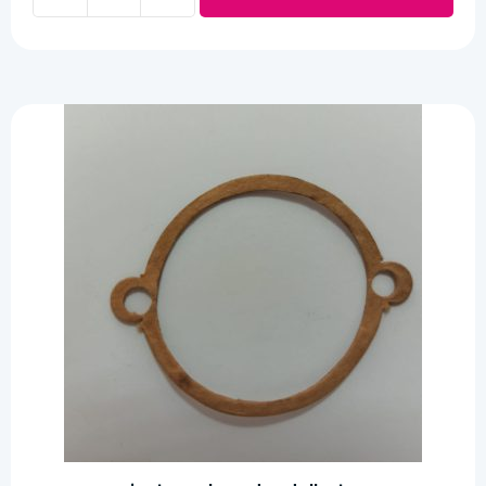
Manetas
mobylette
cady
cantidad