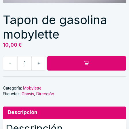
Tapon de gasolina
mobylette
10,00
€
-
+
Tapon
de
gasolina
mobylette
Categoría:
Mobylette
Etiquetas:
Chasis
,
Dirección
cantidad
Descripción
Descripción