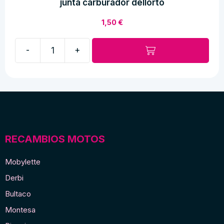
junta carburador dellorto
1,50
€
-
+
junta
carburador
dellorto
cantidad
RECAMBIOS MOTOS
Mobylette
Derbi
Bultaco
Montesa