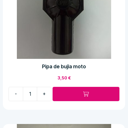
Pipa de bujia moto
3,50
€
-
+
Pipa
de
bujia
moto
cantidad