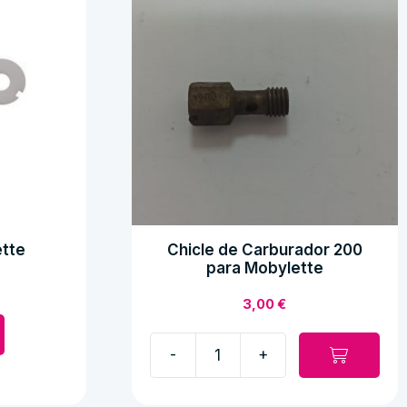
tte
Chicle de Carburador 200
para Mobylette
3,00
€
-
+
Chicle
de