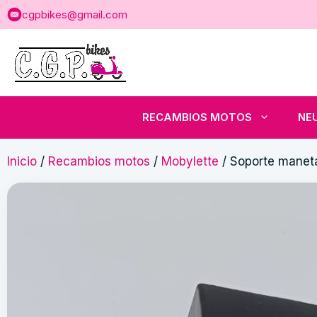
Saltar
cgpbikes@gmail.com
al
contenido
RECAMBIOS MOTOS
NE
Inicio
/
Recambios motos
/
Mobylette
/ Soporte maneta