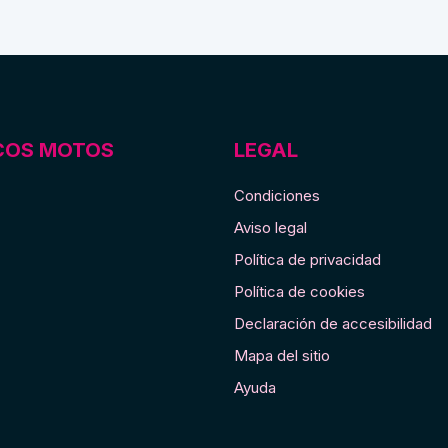
s
e
COS MOTOS
LEGAL
Condiciones
Aviso legal
Política de privacidad
Política de cookies
Declaración de accesibilidad
Mapa del sitio
Ayuda