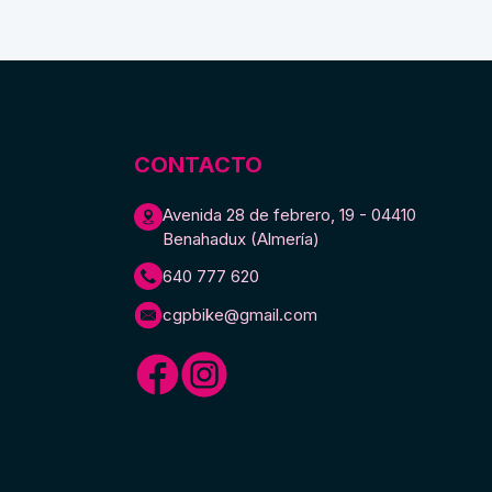
Carburador
200
para
Mobylette
cantidad
CONTACTO
Avenida 28 de febrero, 19 - 04410
Benahadux (Almería)
640 777 620
cgpbike@gmail.com