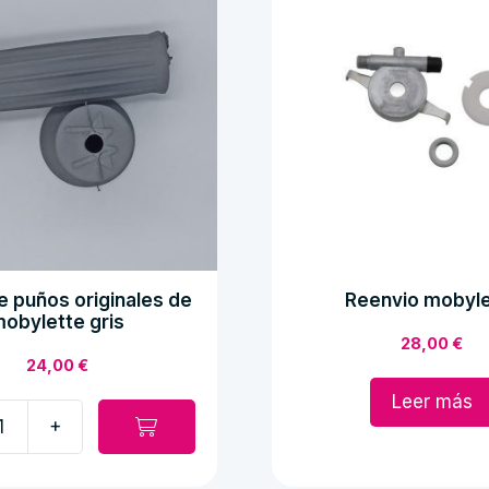
 puños originales de
Reenvio mobyle
obylette gris
28,00
€
24,00
€
Leer más
+