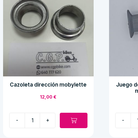
Cazoleta dirección mobylette
Juego de
m
12,00
€
-
+
-
Cazoleta
Juego
dirección
de