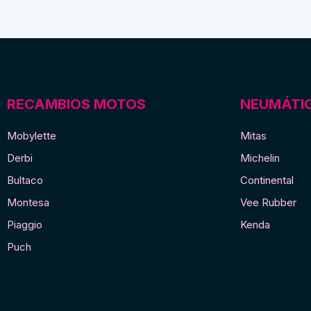
mobylette
puños
cantidad
originale
de
mobylett
gris
cantidad
RECAMBIOS MOTOS
NEUMÁTI
Mobylette
Mitas
Derbi
Michelin
Bultaco
Continental
Montesa
Vee Rubber
Piaggio
Kenda
Puch