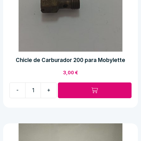
Chicle de Carburador 200 para Mobylette
3,00
€
-
+
Chicle
de
Carburador
200
para
Mobylette
cantidad