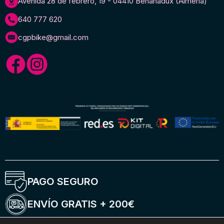
Avenida 28 de febrero, 19 - 04410 Benahadux (Almería)
640 777 620
cgpbike@gmail.com
PAGO SEGURO
ENVÍO GRATIS + 200€