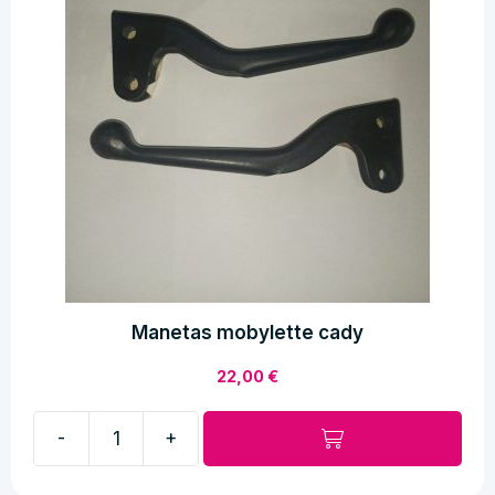
Manetas mobylette cady
22,00
€
-
+
Manetas
mobylette