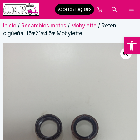
Saltar
Me
Acceso / Registro
al
contenido
Inicio
/
Recambios motos
/
Mobylette
/ Reten
cigüeñal 15*21*4.5* Mobylette
Abrir