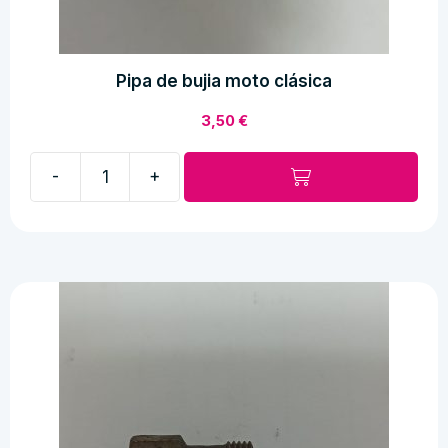
Pipa de bujia moto clásica
3,50
€
-
+
Pipa
de
bujia
moto
clásica
cantidad