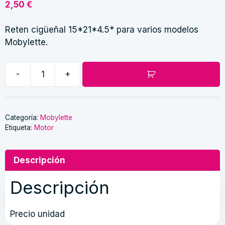
2,50
€
Reten cigüeñal 15*21*4.5* para varios modelos
Mobylette.
-
+
Reten
cigüeñal
15*21*4.5*
Mobylette
Categoría:
Mobylette
Etiqueta:
Motor
cantidad
Descripción
Descripción
Precio unidad