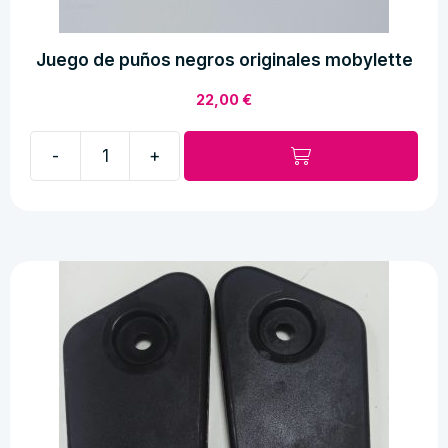
Juego de puños negros originales mobylette
22,00
€
-
+
Juego
de
puños
negros
originales
mobylette
cantidad