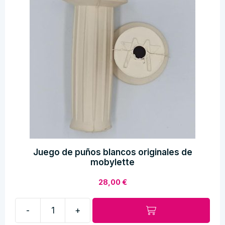
Juego de puños blancos originales de
mobylette
28,00
€
-
+
Juego