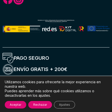
PAGO SEGURO
ENVÍO GRATIS + 200€
ENTREGA 5-6 DÍAS
Utilizamos cookies para ofrecerte la mejor experiencia en
nuestra web.
Puedes aprender más sobre qué cookies utilizamos o
ENVÍOS INTERNACIONALES
desactivarlas en los ajustes.
Aceptar
Rechazar
Ajustes
© 2026 CGPBikes