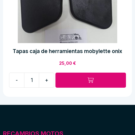
Tapas caja de herramientas mobylette onix
25,00
€
-
+
Tapas
caja
de
herramientas
mobylette
onix
cantidad
RECAMBIOS MOTOS