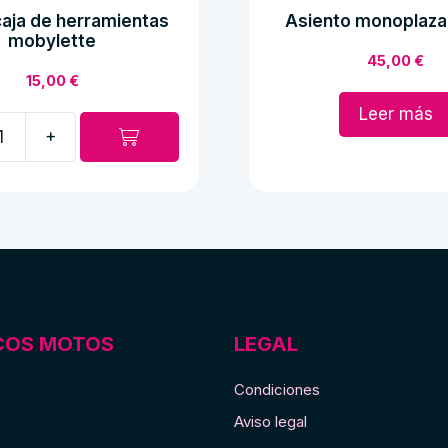
aja de herramientas
Asiento monoplaza
mobylette
45,00
€
15,00
€
Leer más
+
ntas
e
COS MOTOS
LEGAL
Condiciones
Aviso legal