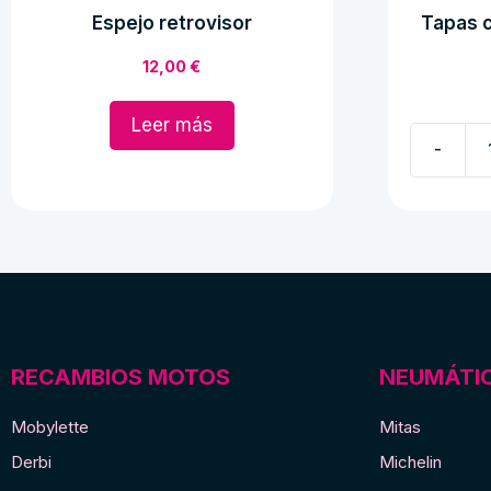
Espejo retrovisor
Tapas c
12,00
€
Leer más
-
Tapas
caja
de
herramie
mobylett
cantidad
RECAMBIOS MOTOS
NEUMÁTI
Mobylette
Mitas
Derbi
Michelin