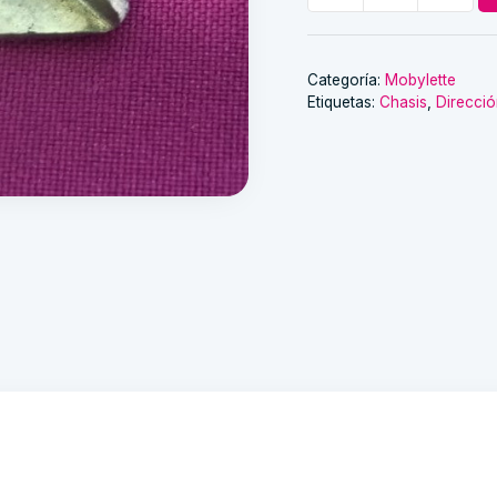
del
aire
mobylette
Categoría:
Mobylette
Etiquetas:
Chasis
,
Direcci
cantidad