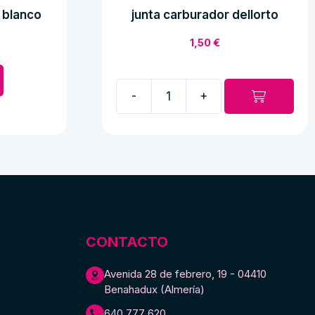
 blanco
junta carburador dellorto
1,50
€
-
+
junta
carburador
dellorto
cantidad
CONTACTO
Avenida 28 de febrero, 19 - 04410
Benahadux (Almería)
640 777 620