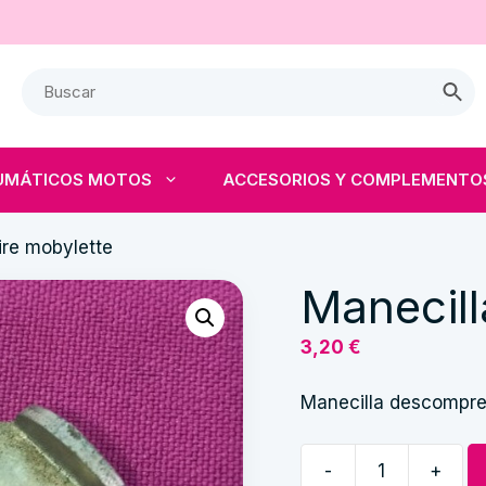
UMÁTICOS MOTOS
ACCESORIOS Y COMPLEMENTO
ire mobylette
Manecill
3,20
€
Manecilla descompre
-
+
Manecilla