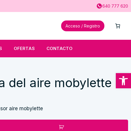
640 777 620
Acceso / Registro
S
OFERTAS
CONTACTO
Abrir
a del aire mobylette
sor aire mobylette