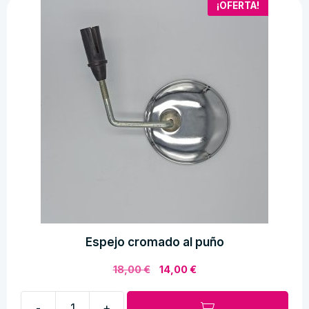
¡OFERTA!
mobylette
cantidad
Espejo cromado al puño
El
El
18,00
€
14,00
€
precio
precio
original
actual
-
+