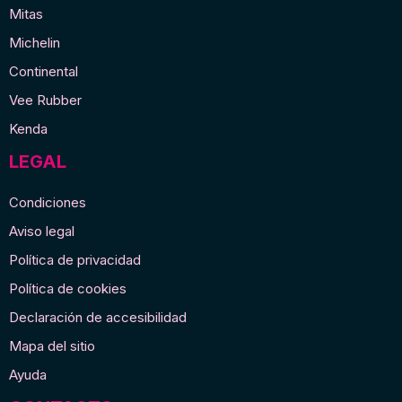
Mitas
Michelin
Continental
Vee Rubber
Kenda
LEGAL
Condiciones
Aviso legal
Política de privacidad
Política de cookies
Declaración de accesibilidad
Mapa del sitio
Ayuda