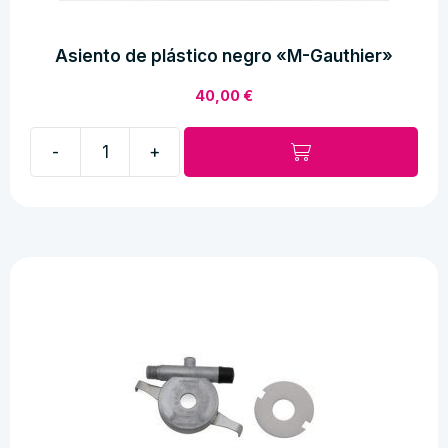
Asiento de plástico negro «M-Gauthier»
40,00
€
-
+
Asiento
de
plástico
negro
"M-
Gauthier"
cantidad