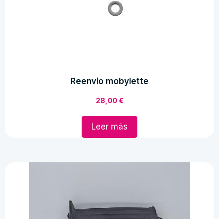
Reenvio mobylette
28,00
€
Leer más