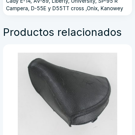
Cady E-14, AV-89, Liberty, University, SP-95 R
Campera, D-55E y D55TT cross ,Onix, Kanowey
Productos relacionados