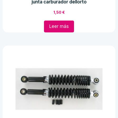
junta carburador dellorto
1,50
€
Leer más