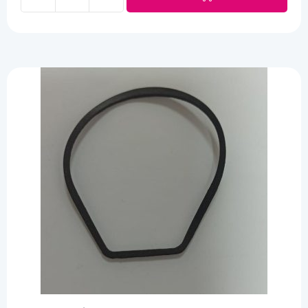
Bobina
núcleo
abierto
cantidad