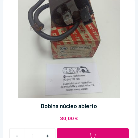
España
pequeña
cantidad
Bobina núcleo abierto
30,00
€
-
+