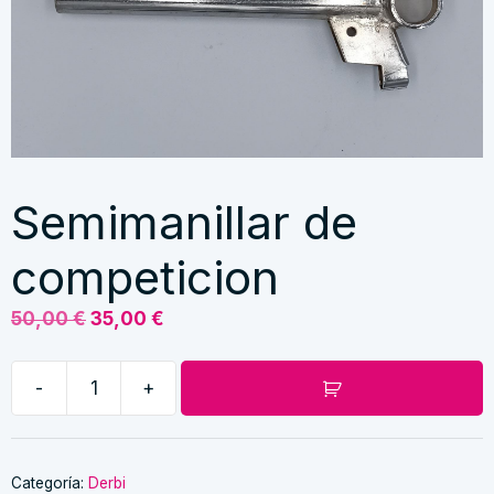
Semimanillar de
competicion
El
El
50,00
€
35,00
€
precio
precio
original
actual
-
+
era:
es:
Semimanillar
50,00 €.
35,00 €.
de
competicion
cantidad
Categoría:
Derbi