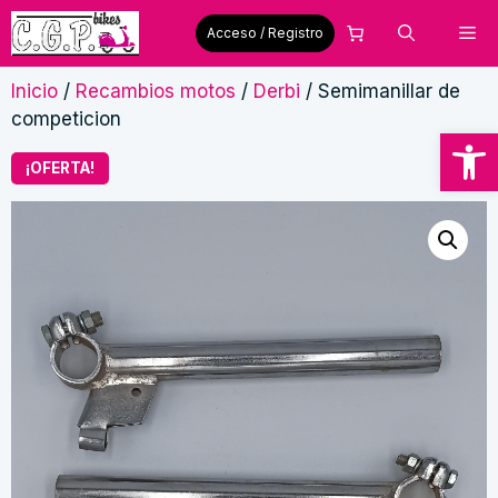
Saltar
Me
Acceso / Registro
al
contenido
Inicio
/
Recambios motos
/
Derbi
/ Semimanillar de
competicion
Abrir
¡OFERTA!