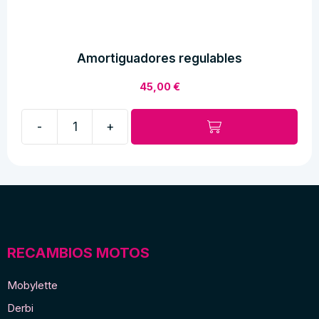
Amortiguadores regulables
45,00
€
-
+
Amortiguadores
regulables
cantidad
RECAMBIOS MOTOS
Mobylette
Derbi