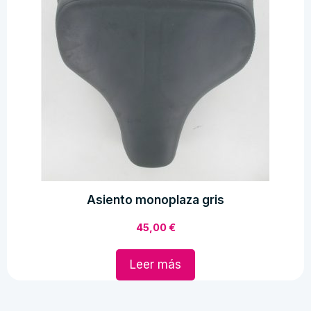
cantidad
Asiento monoplaza gris
45,00
€
Leer más