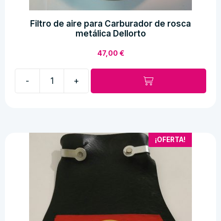
Filtro de aire para Carburador de rosca
metálica Dellorto
47,00
€
-
+
Filtro
de
aire
para
Carburador
¡OFERTA!
de
rosca
metálica
Dellorto
cantidad