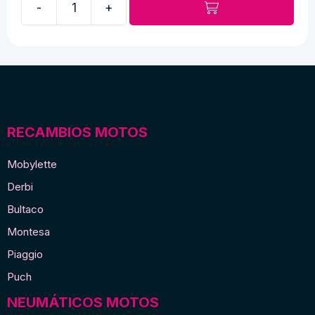
-
+
era:
es:
Espejo
18,00 €.
14,00 €.
cromado
al
puño
cantidad
RECAMBIOS MOTOS
Mobylette
Derbi
Bultaco
Montesa
Piaggio
Puch
NEUMÁTICOS MOTOS