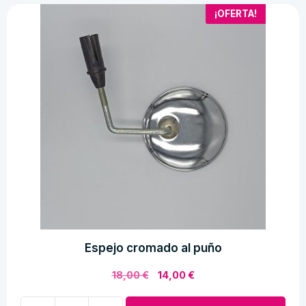
¡OFERTA!
Espejo cromado al puño
El
El
18,00
€
14,00
€
precio
precio
original
actual