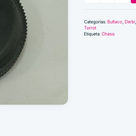
de
gasolina
55mm
Categorías:
Bultaco
,
Derbi
Torrot
cantidad
Etiqueta:
Chasis