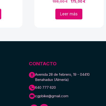
El
El
198,00
€
175,00
€
precio
precio
original
actual
Leer más
era:
es:
198,00 €.
175,00 €.
CONTACTO
Avenida 28 de febrero, 19 - 04410
Benahadux (Almería)
640 777 620
cgpbike@gmail.com