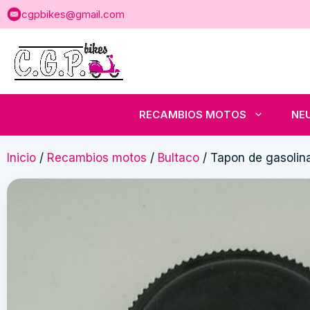
Saltar
cgpbikes@gmail.com
al
contenido
RECAMBIOS MOTOS
NE
Inicio
/
Recambios motos
/
Bultaco
/ Tapon de gasoli