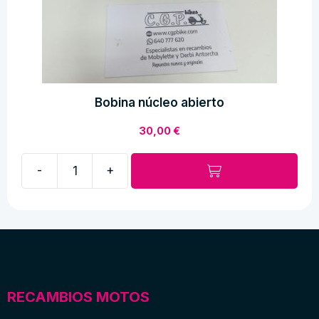
Bobina núcleo abierto
30,00
€
-
+
Bobina
núcleo
abierto
cantidad
RECAMBIOS MOTOS