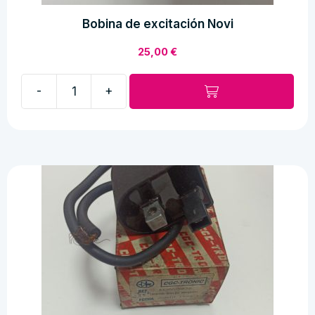
Bobina de excitación Novi
25,00
€
-
+
Bobina
de
excitación
Novi
cantidad