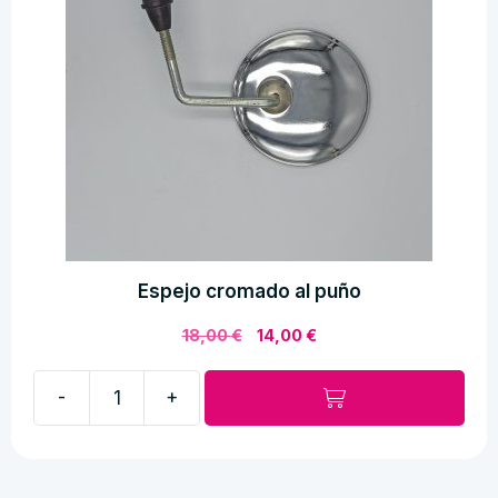
Espejo cromado al puño
El
El
18,00
€
14,00
€
precio
precio
original
actual
-
+
era:
es:
Espejo
18,00 €.
14,00 €.
cromado
al
puño