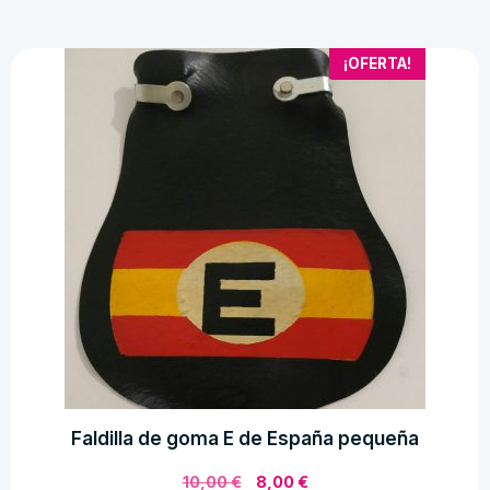
198,00 €.
175,00 €.
¡OFERTA!
Faldilla de goma E de España pequeña
El
El
10,00
€
8,00
€