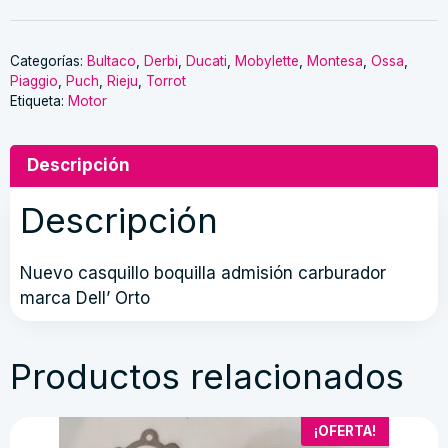
casquillo
boquilla
admisión
Categorías:
Bultaco
,
Derbi
,
Ducati
,
Mobylette
,
Montesa
,
Ossa
,
Piaggio
,
Puch
,
Rieju
,
Torrot
cantidad
Etiqueta:
Motor
Descripción
Descripción
Nuevo casquillo boquilla admisión carburador
marca Dell’ Orto
Productos relacionados
¡OFERTA!