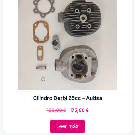
Cilindro Derbi 65cc – Autisa
El
El
198,00
€
175,00
€
precio
precio
original
actual
Leer más
era:
es: