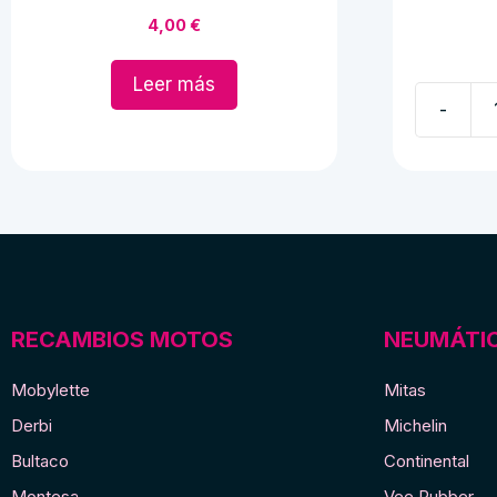
4,00
€
Leer más
-
Pipa
de
bujia
moto
clásica
cantidad
RECAMBIOS MOTOS
NEUMÁTI
Mobylette
Mitas
Derbi
Michelin
Bultaco
Continental
Montesa
Vee Rubber