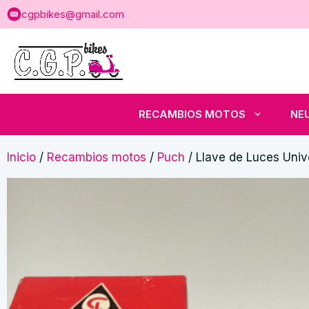
Saltar
cgpbikes@gmail.com
al
contenido
RECAMBIOS MOTOS
NE
Inicio
/
Recambios motos
/
Puch
/ Llave de Luces Univ