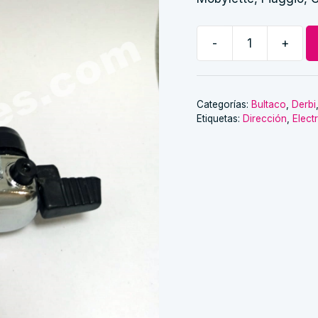
-
+
Llave
de
Luces
Universal
Categorías:
Bultaco
,
Derbi
Etiquetas:
Dirección
,
Elect
nueva
cantidad