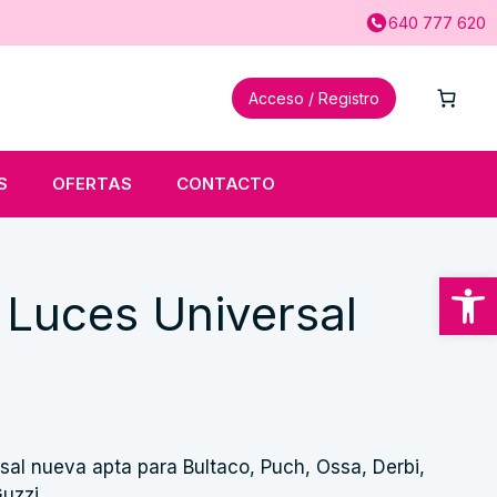
640 777 620
Acceso / Registro
S
OFERTAS
CONTACTO
Abrir
 Luces Universal
rsal nueva apta para Bultaco, Puch, Ossa, Derbi,
Guzzi…