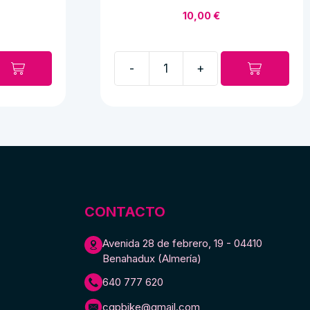
10,00
€
-
+
Faldilla
de
goma
Derbi
grande
cantidad
CONTACTO
Avenida 28 de febrero, 19 - 04410
Benahadux (Almería)
640 777 620
cgpbike@gmail.com