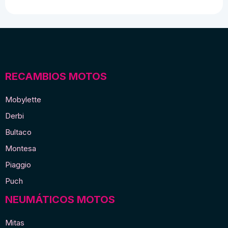
18,00 €.
14,00 €.
cromado
al
puño
cantidad
RECAMBIOS MOTOS
Mobylette
Derbi
Bultaco
Montesa
Piaggio
Puch
NEUMÁTICOS MOTOS
Mitas