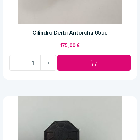
Cilindro Derbi Antorcha 65cc
175,00
€
-
+
Cilindro
Derbi
Antorcha
65cc
cantidad