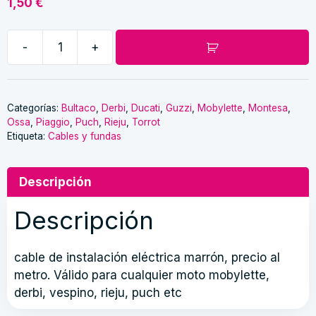
1,50
€
-
+
Cable
instalación
eléctrica
cantidad
Categorías:
Bultaco
,
Derbi
,
Ducati
,
Guzzi
,
Mobylette
,
Montesa
,
Ossa
,
Piaggio
,
Puch
,
Rieju
,
Torrot
Etiqueta:
Cables y fundas
Descripción
Descripción
cable de instalación eléctrica marrón, precio al
metro. Válido para cualquier moto mobylette,
derbi, vespino, rieju, puch etc