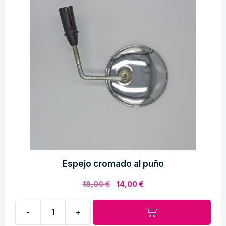
Espejo cromado al puño
El
El
18,00
€
14,00
€
precio
precio
original
actual
-
+
era:
es:
Espejo