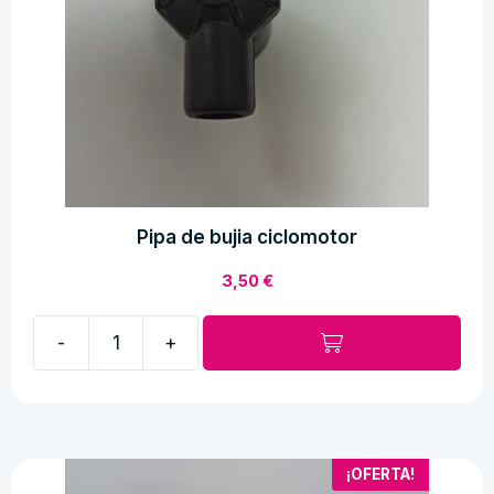
Pipa de bujia ciclomotor
3,50
€
-
+
Pipa
de
bujia
ciclomotor
cantidad
¡OFERTA!