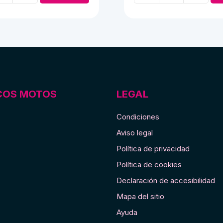
10,00 €.
8,00 €.
150,00
Derbi
74cc
Cross,
Diablo
y
G.T.S
cantidad
COS MOTOS
LEGAL
Condiciones
Aviso legal
Política de privacidad
Política de cookies
Declaración de accesibilidad
Mapa del sitio
Ayuda