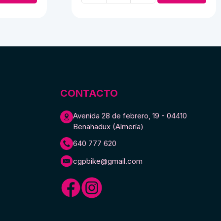
 €.
140,00 €.
núcleo
abierto
cantidad
CONTACTO
Avenida 28 de febrero, 19 - 04410
Benahadux (Almería)
640 777 620
cgpbike@gmail.com