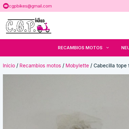
Saltar
cgpbikes@gmail.com
al
contenido
RECAMBIOS MOTOS
NE
Inicio
/
Recambios motos
/
Mobylette
/ Cabecilla tope