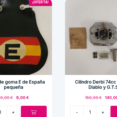
¡OFERTA!
a de goma E de España
Cilindro Derbi 74cc
pequeña
Diablo y G.T.
El
El
El
10,00
€
8,00
€
150,00
€
140,0
precio
precio
preci
original
actual
origin
+
-
+
era:
es:
era:
Cilindro