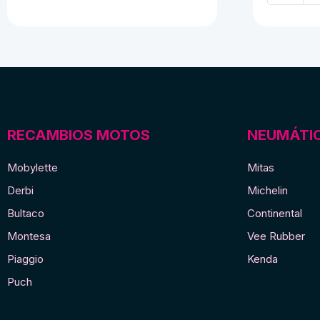
de
goma
E
de
España
pequeña
cantidad
RECAMBIOS MOTOS
NEUMÁTI
Mobylette
Mitas
Derbi
Michelin
Bultaco
Continental
Montesa
Vee Rubber
Piaggio
Kenda
Puch