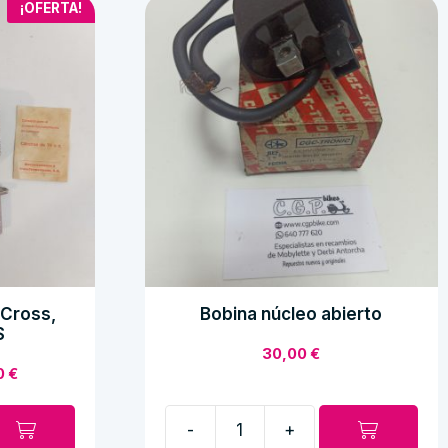
¡OFERTA!
 Cross,
Bobina núcleo abierto
S
30,00
€
El
0
€
o
precio
al
actual
-
+
es:
Bobina