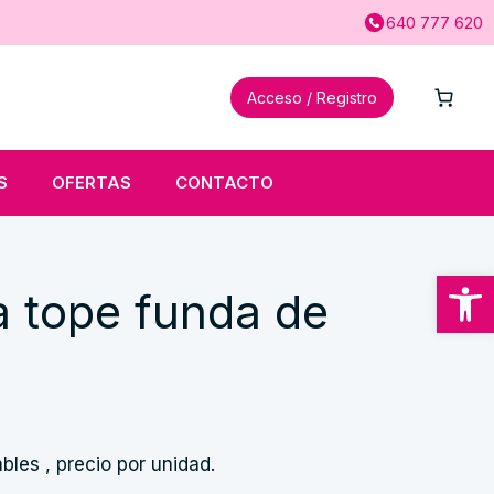
640 777 620
Acceso / Registro
S
OFERTAS
CONTACTO
Abrir
a tope funda de
bles , precio por unidad.