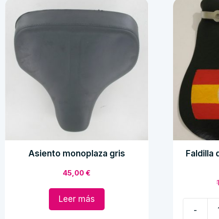
Asiento monoplaza gris
Faldill
45,00
€
Leer más
-
Faldilla