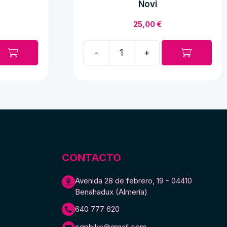
Novi
25,00
€
-
+
Bobina
de
excitación
normal
Novi
cantidad
CONTACTO
Avenida 28 de febrero, 19 - 04410
Benahadux (Almería)
640 777 620
cgpbike@gmail.com