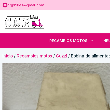
Saltar
cgpbikes@gmail.com
al
contenido
RECAMBIOS MOTOS
NE
Inicio
/
Recambios motos
/
Guzzi
/ Bobina de alimenta