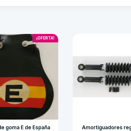
¡OFERTA!
a de goma E de España
Amortiguadores reg