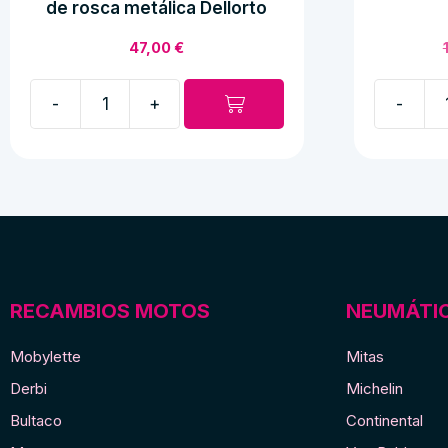
de rosca metálica Dellorto
47,00
€
-
+
-
Filtro
Faldilla
de
de
aire
goma
para
E
Carburador
de
de
España
rosca
pequeña
metálica
cantidad
RECAMBIOS MOTOS
NEUMÁTI
Dellorto
cantidad
Mobylette
Mitas
Derbi
Michelin
Bultaco
Continental