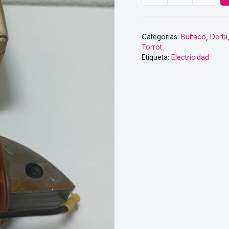
de
alimentación
adaptable
Categorías:
Bultaco
,
Derbi
Torrot
cantidad
Etiqueta:
Electricidad