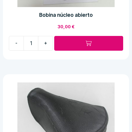
Bobina núcleo abierto
30,00
€
-
+
Bobina
núcleo
abierto
cantidad