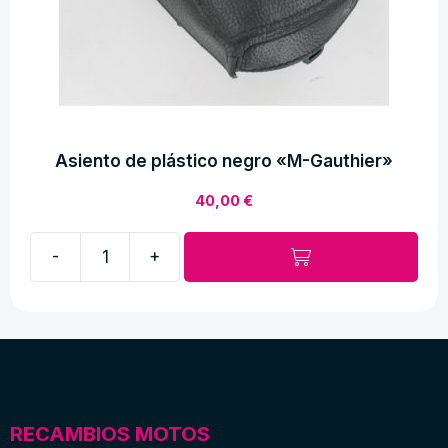
Asiento de plástico negro «M-Gauthier»
40,00
€
-
+
Asiento
de
plástico
negro
"M-
Gauthier"
cantidad
RECAMBIOS MOTOS