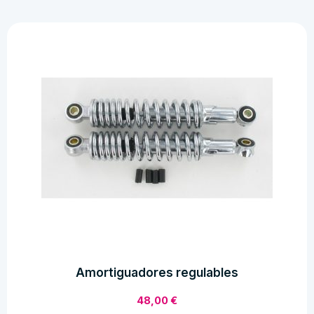
para
Carburador
de
rosca
metálica
Dellorto
cantidad
Amortiguadores regulables
48,00
€