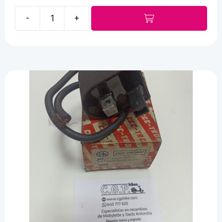
-
+
Amortiguadores
regulables
cantidad