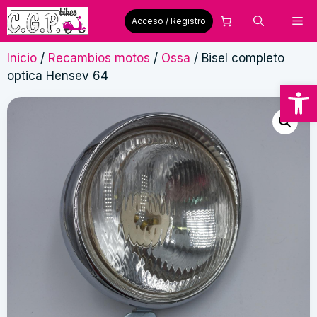
Saltar
Me
Acceso / Registro
al
contenido
Inicio
/
Recambios motos
/
Ossa
/ Bisel completo
optica Hensev 64
Abrir