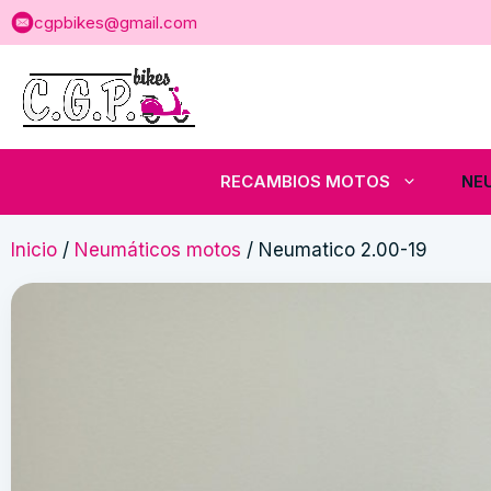
Saltar
cgpbikes@gmail.com
al
contenido
RECAMBIOS MOTOS
NE
Inicio
/
Neumáticos motos
/ Neumatico 2.00-19