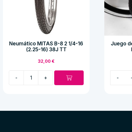
Neumático MITAS B-8 2 1/4-16
Juego de
(2.25-16) 38J TT
32,00
€
-
+
Neumático
Juego
MITAS
de
B-
neumatic
8
2
2
1/4-
1/4-
17
16
banda