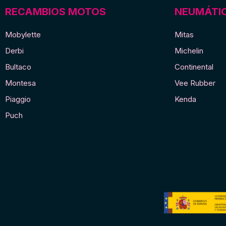
(2.25-
blanca
RECAMBIOS MOTOS
NEUMÁTI
16)
cantidad
38J
Mobylette
Mitas
TT
Derbi
Michelin
cantidad
Bultaco
Continental
Montesa
Vee Rubber
Piaggio
Kenda
Puch