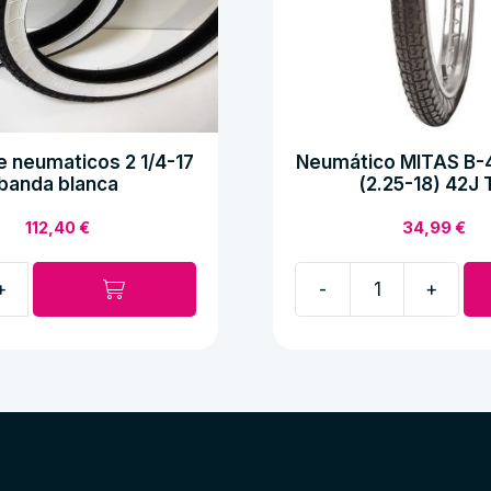
 neumaticos 2 1/4-17
Neumático MITAS B-4
banda blanca
(2.25-18) 42J 
112,40
€
34,99
€
-
+
Neumático
MITAS
os
B-
4
2
1/4-
18