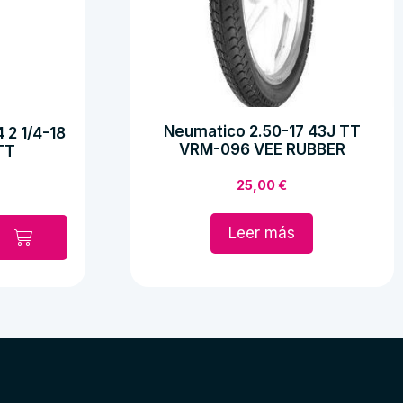
Neumatico 2.50-17 43J TT
 2 1/4-18
VRM-096 VEE RUBBER
TT
25,00
€
Leer más