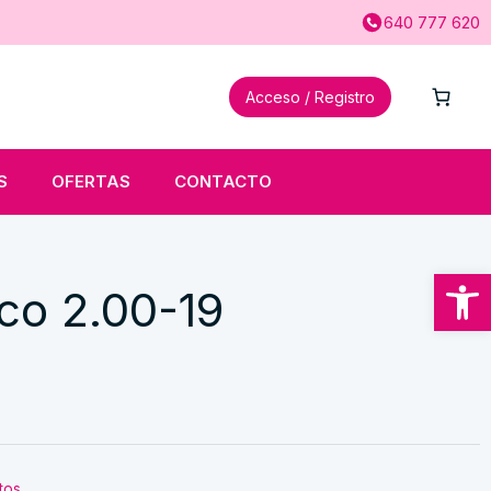
640 777 620
Acceso / Registro
S
OFERTAS
CONTACTO
Abrir
co 2.00-19
tos