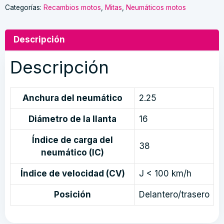
8
Categorías:
Recambios motos
,
Mitas
,
Neumáticos motos
2
1/4-
Descripción
16
(2.25-
Descripción
16)
38J
TT
Anchura del neumático
2.25
cantidad
Diámetro de la llanta
16
Índice de carga del
38
neumático (IC)
Índice de velocidad (CV)
J < 100 km/h
Posición
Delantero/trasero