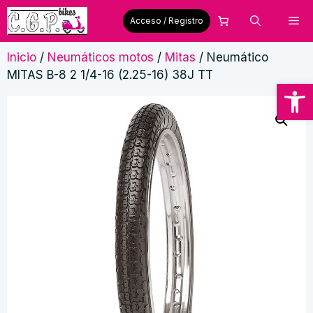
Saltar
Me
Acceso / Registro
al
contenido
Inicio
/
Neumáticos motos
/
Mitas
/ Neumático
MITAS B-8 2 1/4-16 (2.25-16) 38J TT
Abrir