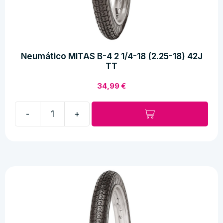
Neumático MITAS B-4 2 1/4-18 (2.25-18) 42J
TT
34,99
€
-
+
Neumático
MITAS
B-
4
2
1/4-
18
(2.25-
18)