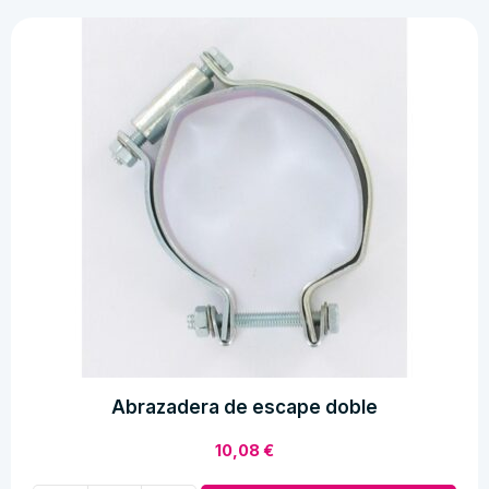
2
1/4-
17
(2.25-
17)
39J
TT
cantidad
Abrazadera de escape doble
10,08
€