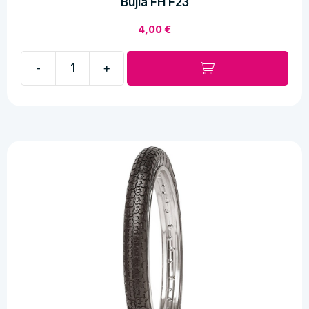
Bujia FH F23
4,00
€
-
+
Bujia
FH
F23
cantidad