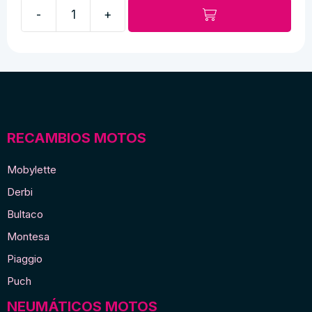
-
+
Abrazadera
de
escape
doble
cantidad
RECAMBIOS MOTOS
Mobylette
Derbi
Bultaco
Montesa
Piaggio
Puch
NEUMÁTICOS MOTOS