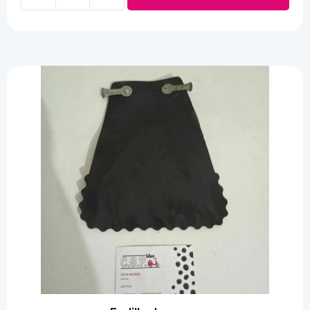
Gafas
9,00 €.
4,50 €.
Retro
Azules
Aviador
cantidad