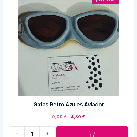
Gafas Retro Azules Aviador
El
El
9,00
€
4,50
€
precio
precio
original
actual
-
+
era:
es: