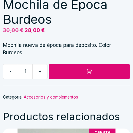
Mochila de Época
Burdeos
El
El
30,00
€
28,00
€
precio
precio
original
actual
Mochila nueva de época para depósito. Color
era:
es:
Burdeos.
30,00 €.
28,00 €.
-
+
Mochila
de
Época
Burdeos
Categoría:
Accesorios y complementos
cantidad
Productos relacionados
¡OFERTA!