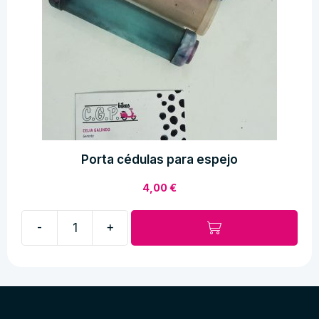
Porta cédulas para espejo
4,00
€
-
+
Porta
cédulas
para
espejo
cantidad