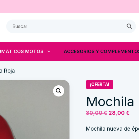
UMÁTICOS MOTOS
ACCESORIOS Y COMPLEMENTO
a Roja
¡OFERTA!
Mochila
El
El
30,00
€
28,00
€
precio
pre
original
act
Mochila nueva de épo
era:
es: