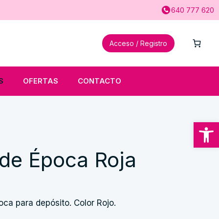
640 777 620
Acceso / Registro
S
OFERTAS
CONTACTO
Abrir
 de Época Roja
cio
ual
ca para depósito. Color Rojo.