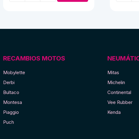
24v
de
cantidad
Época
Beige
cantidad
RECAMBIOS MOTOS
NEUMÁTI
Mobylette
Mitas
Derbi
Michelin
Bultaco
Continental
Montesa
Vee Rubber
Piaggio
Kenda
Puch