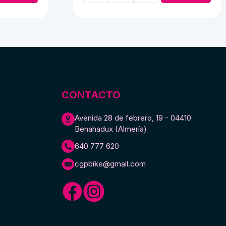
de
goma
cantidad
CONTACTO
Avenida 28 de febrero, 19 - 04410
Benahadux (Almería)
640 777 620
cgpbike@gmail.com