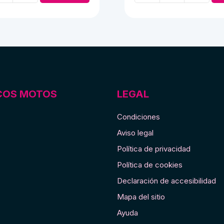
Mobylette
Spr
rayas
verdes
cantidad
COS MOTOS
LEGAL
Condiciones
Aviso legal
Política de privacidad
Política de cookies
Declaración de accesibilidad
Mapa del sitio
Ayuda