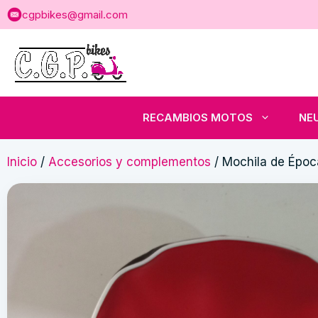
Saltar
cgpbikes@gmail.com
al
contenido
RECAMBIOS MOTOS
NE
Inicio
/
Accesorios y complementos
/ Mochila de Époc