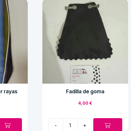
r rayas
Fadilla de goma
4,00
€
-
+
Fadilla