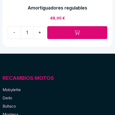
Amortiguadores regulables
48,00
€
-
+
Amortiguadores
regulables
cantidad
RECAMBIOS MOTOS
Mobylette
Derbi
Bultaco
Montesa