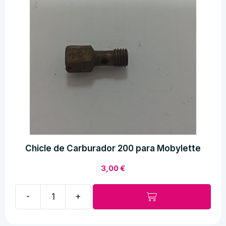
Chicle de Carburador 200 para Mobylette
3,00
€
-
+
Chicle
de