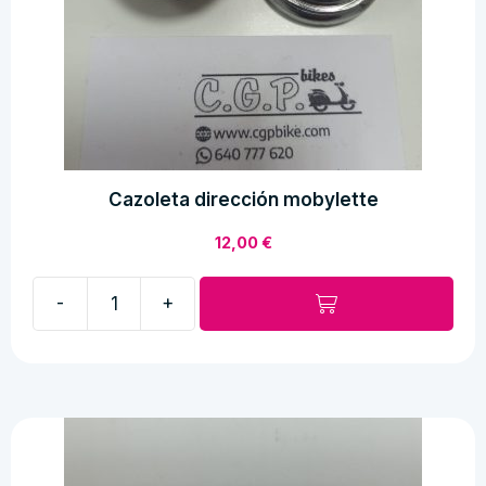
Cazoleta dirección mobylette
12,00
€
-
+
Cazoleta
dirección
mobylette
cantidad