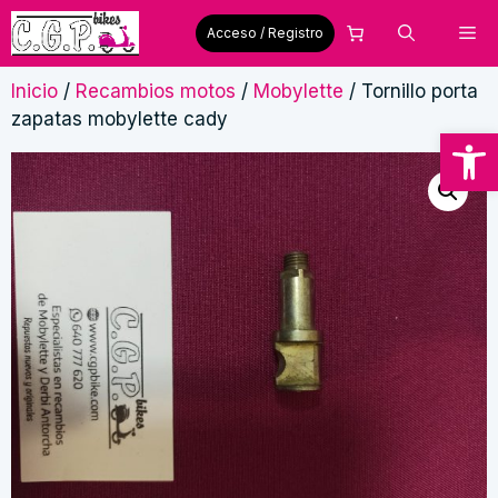
Saltar
Me
Acceso / Registro
al
contenido
Inicio
/
Recambios motos
/
Mobylette
/ Tornillo porta
zapatas mobylette cady
Abrir