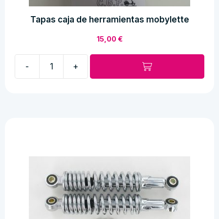
Tapas caja de herramientas mobylette
15,00
€
-
+
Tapas
caja
de
herramientas
mobylette
cantidad