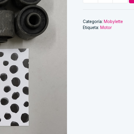
muelle
del
motor
Categoría:
Mobylette
Etiqueta:
Motor
cantidad