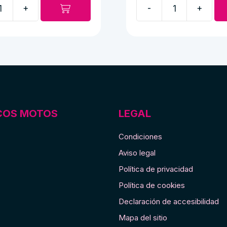
+
-
+
Manetas
mobylette
cady
cantidad
COS MOTOS
LEGAL
Condiciones
Aviso legal
Política de privacidad
Política de cookies
Declaración de accesibilidad
Mapa del sitio