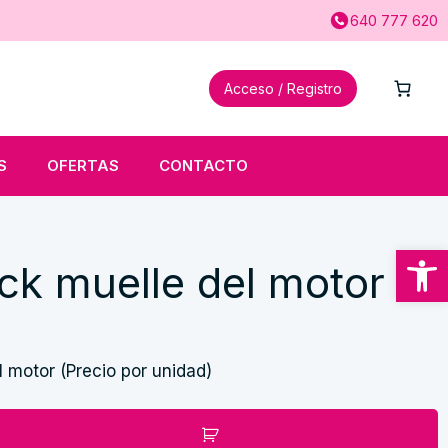
640 777 620
Acceso / Registro
S
OFERTAS
CONTACTO
Abrir
ck muelle del motor
l motor (Precio por unidad)