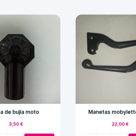
pa de bujia moto
Manetas mobylett
3,50
€
22,00
€