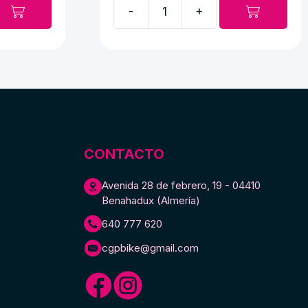
original
actual
-
+
era:
es:
Espejo
18,00 €.
14,00 €.
cromado
al
puño
cantidad
CONTACTO
Avenida 28 de febrero, 19 - 04410
Benahadux (Almería)
640 777 620
cgpbike@gmail.com