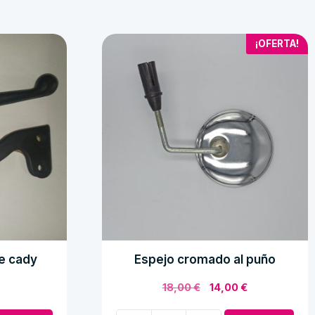
¡OFERTA!
e cady
Espejo cromado al puño
El
El
18,00
€
14,00
€
precio
precio