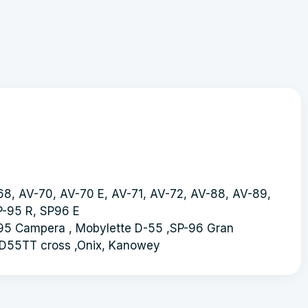
68, AV-70, AV-70 E, AV-71, AV-72, AV-88, AV-89,
P-95 R, SP96 E
P-95 Campera , Mobylette D-55 ,SP-96 Gran
 y D55TT cross ,Onix, Kanowey