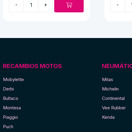
-
+
-
Pipa
Pipa
de
de
bujia
bujia
ciclomotor
moto
cantidad
cantidad
RECAMBIOS MOTOS
NEUMÁTI
Mobylette
Mitas
Derbi
Michelin
Bultaco
Continental
Montesa
Vee Rubber
Piaggio
Kenda
Puch