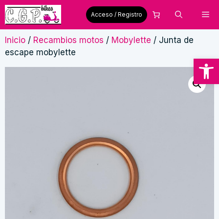
Saltar
Me
Acceso / Registro
al
contenido
Inicio
/
Recambios motos
/
Mobylette
/ Junta de
escape mobylette
Abrir