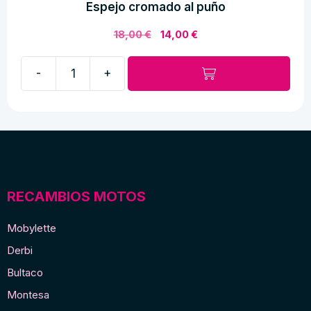
Espejo cromado al puño
El
El
18,00
€
14,00
€
precio
precio
original
actual
-
+
era:
es:
Espejo
18,00 €.
14,00 €.
cromado
al
puño
cantidad
RECAMBIOS MOTOS
Mobylette
Derbi
Bultaco
Montesa