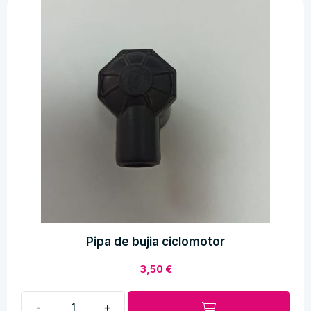
Pipa de bujia ciclomotor
3,50
€
-
+