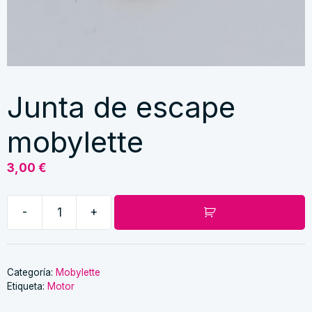
Junta de escape
mobylette
3,00
€
-
+
Junta
de
escape
mobylette
Categoría:
Mobylette
Etiqueta:
Motor
cantidad