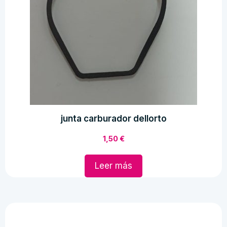
junta carburador dellorto
1,50
€
Leer más