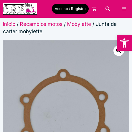
Saltar
Me
Acceso / Registro
al
contenido
Inicio
/
Recambios motos
/
Mobylette
/ Junta de
carter mobylette
Abrir