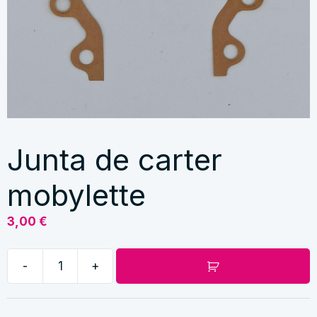
Junta de carter
mobylette
3,00
€
-
+
Junta
de
carter