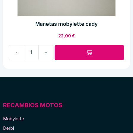
Manetas mobylette cady
22,00
€
-
+
Manetas
mobylette
cady
cantidad
RECAMBIOS MOTOS
Mobylette
Derbi