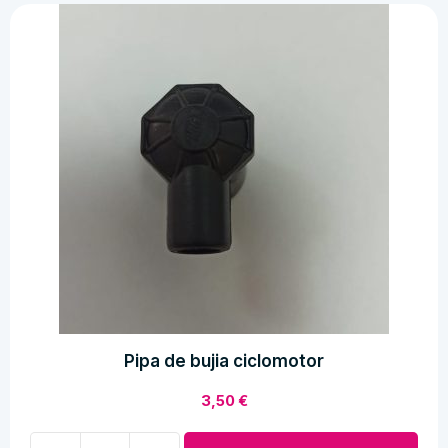
mobylette
onix
cantidad
Pipa de bujia ciclomotor
3,50
€