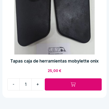
Tapas caja de herramientas mobylette onix
25,00
€
-
+
Tapas
caja
de
herramientas