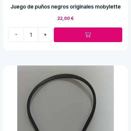
Juego de puños negros originales mobylette
22,00
€
-
+
Juego
de
puños
negros
originales
mobylette
cantidad