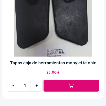
Tapas caja de herramientas mobylette onix
25,00
€
-
+
Tapas
caja
de
herramientas