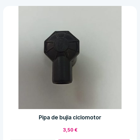
mobylette
onix
cantidad
Pipa de bujia ciclomotor
3,50
€