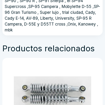
SP-90 , SP-90 R , SP-91 Sherpa , el SP-94
Supercross ,SP-95 Campera , Mobylette D-55 ,SP-
96 Gran Turismo , Super lujo , trial ciudad, Cady,
Cady E-14, AV-89, Liberty, University, SP-95 R
Campera, D-55E y D55TT cross ,Onix, Kanowey ,
mbk
Productos relacionados