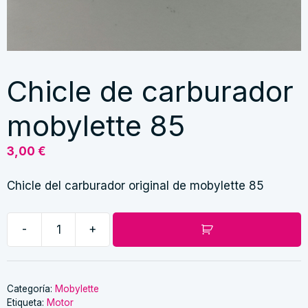
Chicle de carburador
mobylette 85
3,00
€
Chicle del carburador original de mobylette 85
-
+
Chicle
de
carburador
mobylette
Categoría:
Mobylette
Etiqueta:
Motor
85