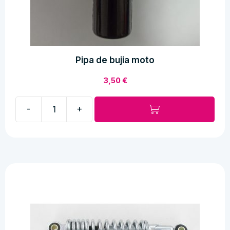
Pipa de bujia moto
3,50
€
-
+
Pipa
de
bujia
moto
cantidad