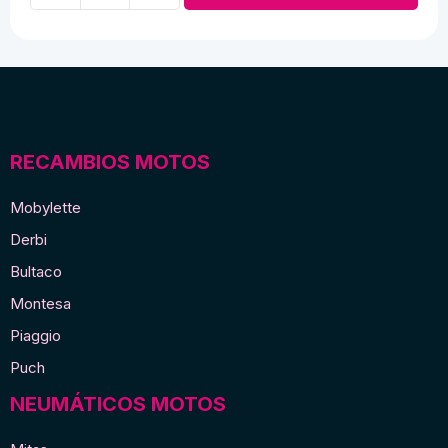
encendido
mobylette
cantidad
RECAMBIOS MOTOS
Mobylette
Derbi
Bultaco
Montesa
Piaggio
Puch
NEUMÁTICOS MOTOS