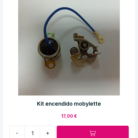
Kit encendido mobylette
17,00
€
-
+
Kit