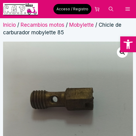
Saltar
Me
Acceso / Registro
al
contenido
Inicio
/
Recambios motos
/
Mobylette
/ Chicle de
carburador mobylette 85
Abrir