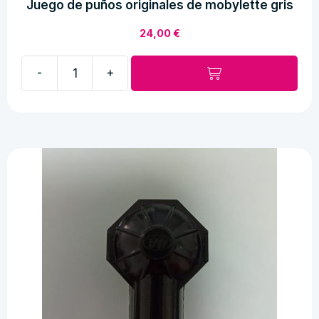
Juego de puños originales de mobylette gris
24,00
€
-
+
Juego
de
puños
originales
de
mobylette
gris
cantidad