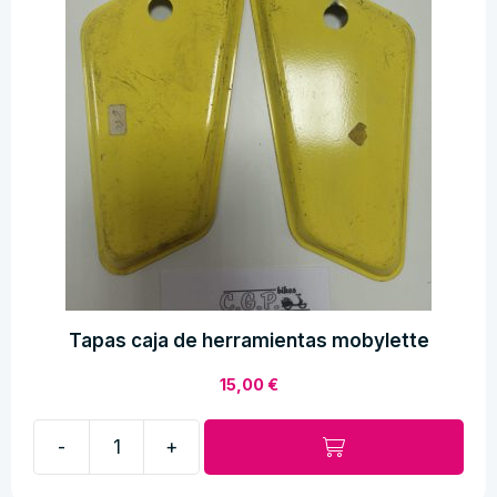
cantidad
Tapas caja de herramientas mobylette
15,00
€
-
+
Tapas
caja