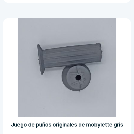
de
herramientas
mobylette
cantidad
Juego de puños originales de mobylette gris