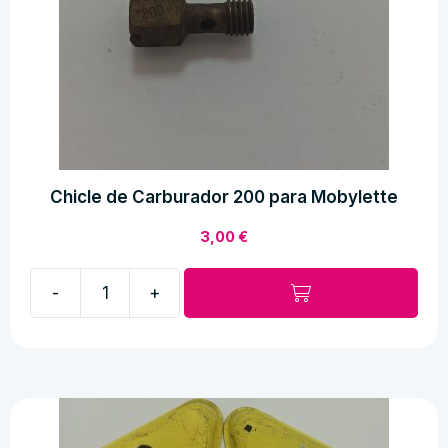
Chicle de Carburador 200 para Mobylette
3,00
€
-
+
Chicle
de
Carburador
200
para
Mobylette