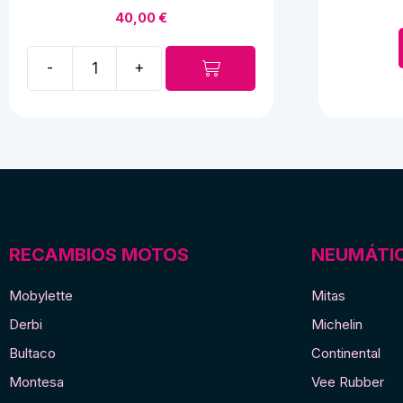
40,00
€
-
+
Asiento
de
plástico
negro
"M-
Gauthier"
cantidad
RECAMBIOS MOTOS
NEUMÁTI
Mobylette
Mitas
Derbi
Michelin
Bultaco
Continental
Montesa
Vee Rubber