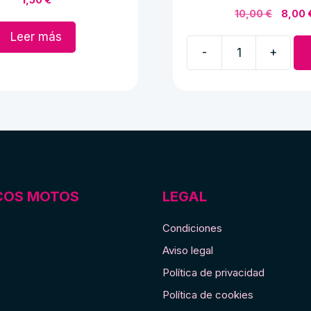
El
10,00
€
8,00
preci
Leer más
origin
-
+
era:
Faldilla
10,00 
de
goma
E
de
España
pequeña
cantidad
COS MOTOS
LEGAL
Condiciones
Aviso legal
Política de privacidad
Política de cookies