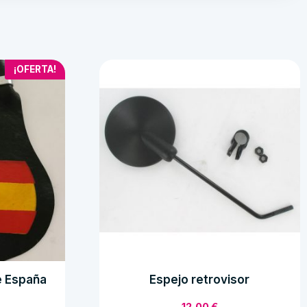
¡OFERTA!
e España
Espejo retrovisor
12,00
€