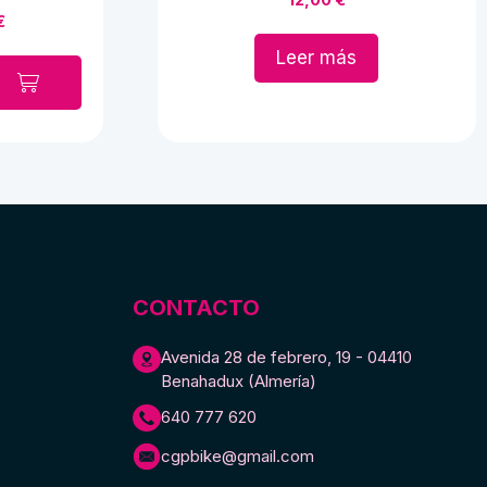
El
€
o
precio
Leer más
al
actual
es:
€.
8,00 €.
CONTACTO
Avenida 28 de febrero, 19 - 04410
Benahadux (Almería)
640 777 620
cgpbike@gmail.com