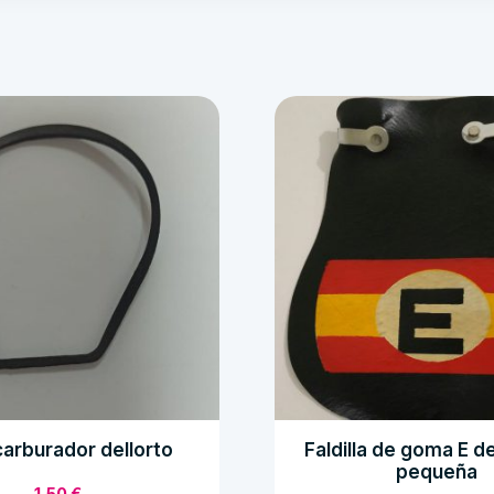
carburador dellorto
Faldilla de goma E d
pequeña
1,50
€