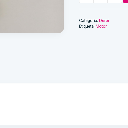
motor
Derbi
Antorcha
Categoría:
Derbi
Etiqueta:
Motor
cantidad