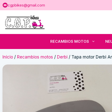
Saltar
cgpbikes@gmail.com
al
contenido
RECAMBIOS MOTOS
NE
Inicio
/
Recambios motos
/
Derbi
/ Tapa motor Derbi A