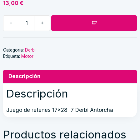
13,00
€
-
+
Retenes
17
x
28
Categoría:
Derbi
Etiqueta:
Motor
7
derbi
antorcha
Descripción
cantidad
Descripción
Juego de retenes 17×28 7 Derbi Antorcha
Productos relacionados