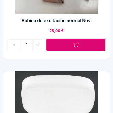
Bobina de excitación normal Novi
25,00
€
-
+
Bobina
de
excitación
normal
Novi
cantidad