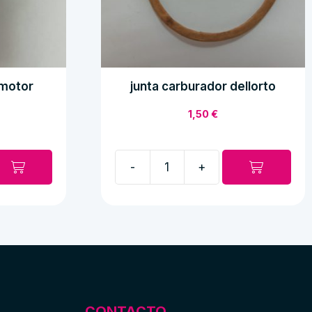
omotor
junta carburador dellorto
1,50
€
-
+
junta
carburador
dellorto
cantidad
CONTACTO