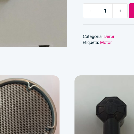
-
+
Regulador
de
marchas
Derbi
Categoría:
Derbi
Etiqueta:
Motor
antorcha
cantidad