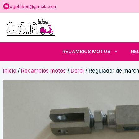
Saltar
cgpbikes@gmail.com
al
contenido
RECAMBIOS MOTOS
NE
Inicio
/
Recambios motos
/
Derbi
/ Regulador de march