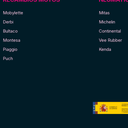
Dellorto
cantidad
Mobylette
Mitas
Derbi
Michelin
Bultaco
Continental
Montesa
Vee Rubber
Piaggio
Kenda
Puch