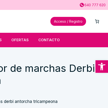
640 777 620
Acceso / Registro
S
OFERTAS
CONTACTO
Abrir
or de marchas Derbi
a
s derbi antorcha tricampeona