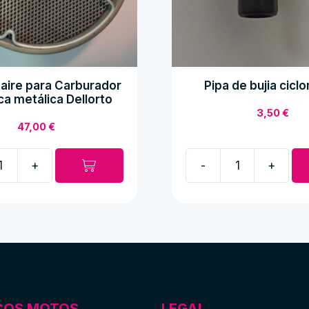
e aire para Carburador
Pipa de bujia cicl
ca metálica Dellorto
3,50
€
47,00
€
+
-
+
Pipa
de
bujia
ciclomotor
or
cantidad
COS MOTOS
LEGAL