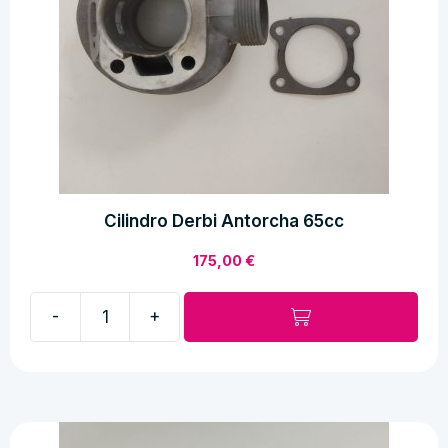
Cilindro Derbi Antorcha 65cc
175,00
€
-
+
Cilindro
Derbi
Antorcha
65cc
cantidad