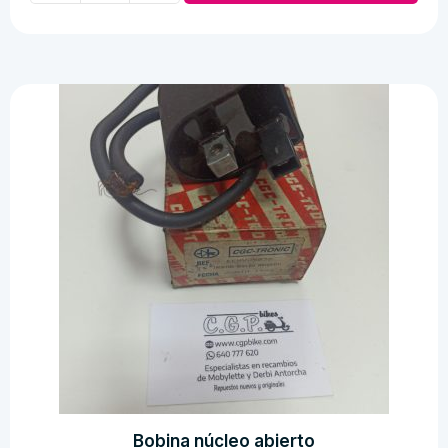
de
excitación
normal
Novi
cantidad
Bobina núcleo abierto