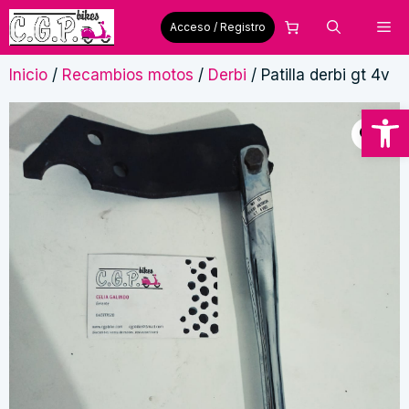
Saltar
Me
Acceso / Registro
al
contenido
Inicio
/
Recambios motos
/
Derbi
/ Patilla derbi gt 4v
Abrir