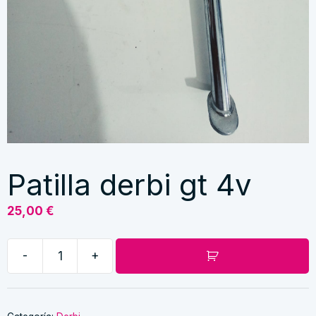
Patilla derbi gt 4v
25,00
€
-
+
Patilla
derbi
gt