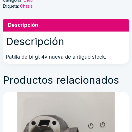
4v
Categoría:
Derbi
Etiqueta:
Chasis
cantidad
Descripción
Descripción
Patilla derbi gt 4v nueva de antiguo stock.
Productos relacionados