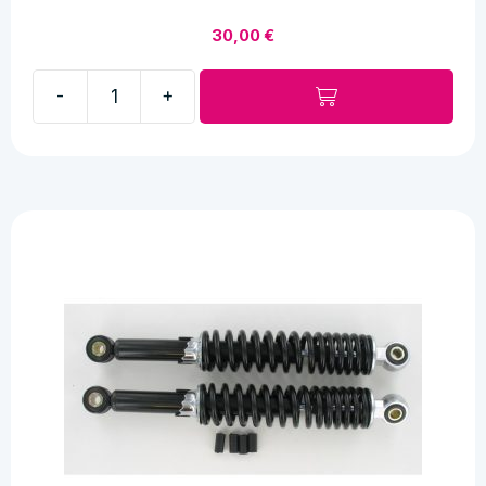
30,00
€
-
+
Bobina
núcleo
abierto
cantidad