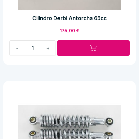
Cilindro Derbi Antorcha 65cc
175,00
€
-
+
Cilindro
Derbi
Antorcha
65cc
cantidad