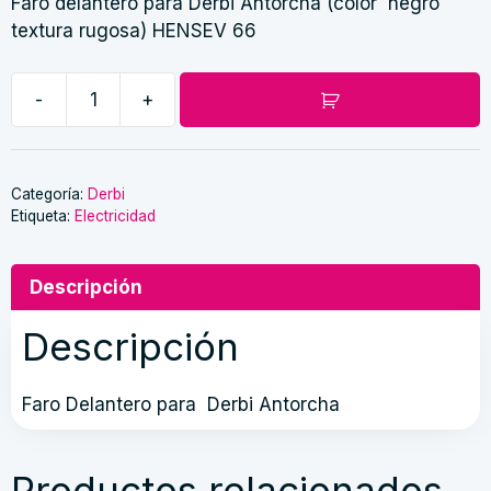
Faro delantero para Derbi Antorcha (color negro
textura rugosa) HENSEV 66
-
+
Faro
Delantero
Derbi
Antorcha
Categoría:
Derbi
Etiqueta:
Electricidad
cantidad
Descripción
Descripción
Faro Delantero para Derbi Antorcha
Productos relacionados