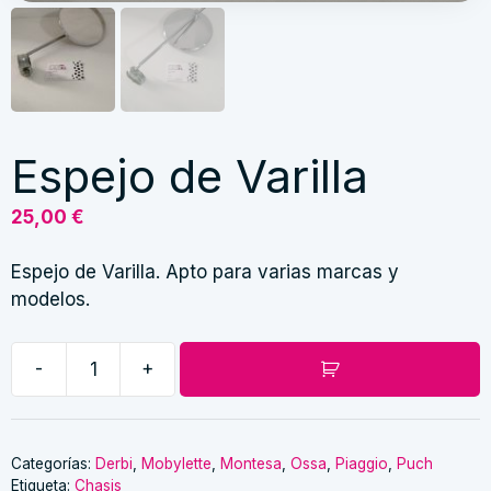
Espejo de Varilla
25,00
€
Espejo de Varilla. Apto para varias marcas y
modelos.
-
+
Espejo
de
Varilla
cantidad
Categorías:
Derbi
,
Mobylette
,
Montesa
,
Ossa
,
Piaggio
,
Puch
Etiqueta:
Chasis