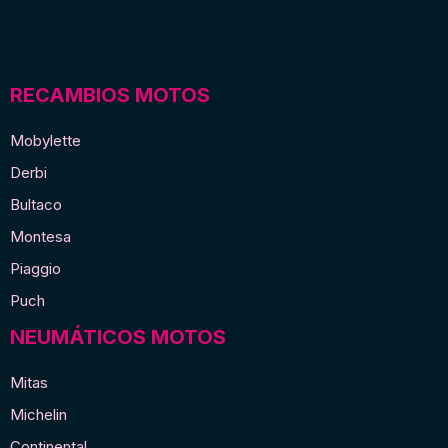
E
de
España
pequeña
RECAMBIOS MOTOS
cantidad
Mobylette
Derbi
Bultaco
Montesa
Piaggio
Puch
NEUMÁTICOS MOTOS
Mitas
Michelin
Continental