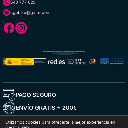
640 777 620
cgpbike@gmail.com
PAGO SEGURO
ENVÍO GRATIS + 200€
ENTREGA 5-6 DÍAS
Utilizamos cookies para ofrecerte la mejor experiencia en
nuestra web.