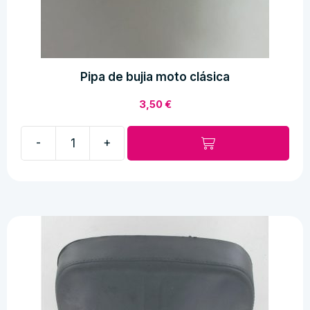
Pipa de bujia moto clásica
3,50
€
-
+
Pipa
de
bujia
moto
clásica
cantidad