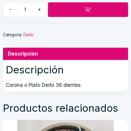
-
+
Corona
Derbi
36
dientes
Categoría:
Derbi
cantidad
Descripción
Descripción
Corona o Plato Derbi 36 dientes
Productos relacionados