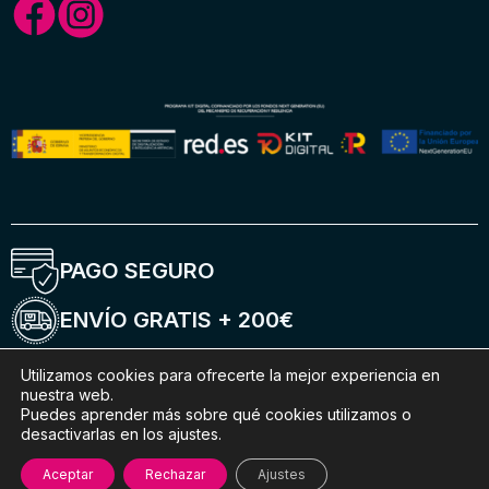
PAGO SEGURO
ENVÍO GRATIS + 200€
ENTREGA 5-6 DÍAS
Utilizamos cookies para ofrecerte la mejor experiencia en
nuestra web.
Puedes aprender más sobre qué cookies utilizamos o
ENVÍOS INTERNACIONALES
desactivarlas en los ajustes.
Aceptar
Rechazar
Ajustes
© 2026 CGPBikes