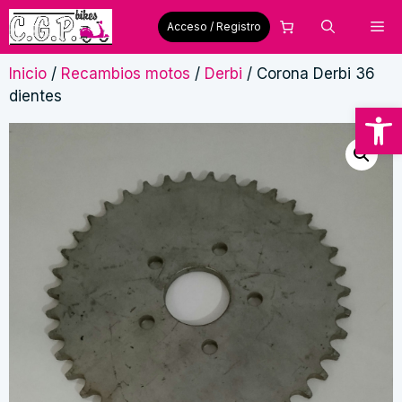
Saltar
Me
Acceso / Registro
al
contenido
Inicio
/
Recambios motos
/
Derbi
/ Corona Derbi 36
dientes
Abrir