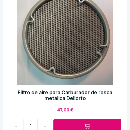
Filtro de aire para Carburador de rosca
metálica Dellorto
47,00
€
-
+
Filtro