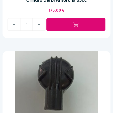
Cilindro Derbi Antorcha 65cc
175,00
€
-
+
Cilindro
Derbi
Antorcha
65cc
cantidad