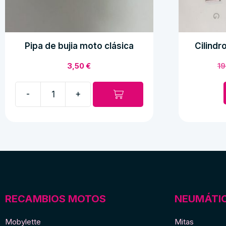
Pipa de bujia moto clásica
Cilindr
3,50
€
1
-
+
Pipa
de
bujia
moto
clásica
cantidad
RECAMBIOS MOTOS
NEUMÁTI
Mobylette
Mitas