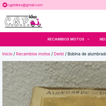
Saltar
cgpbikes@gmail.com
al
contenido
RECAMBIOS MOTOS
NE
Inicio
/
Recambios motos
/
Derbi
/ Bobina de alumbrad