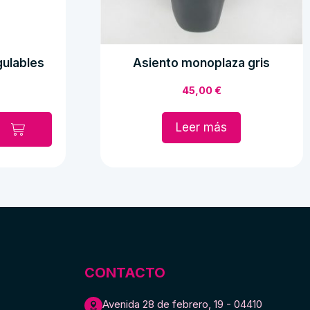
ulables
Asiento monoplaza gris
45,00
€
Leer más
CONTACTO
Avenida 28 de febrero, 19 - 04410