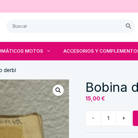
UMÁTICOS MOTOS
ACCESORIOS Y COMPLEMENTO
o derbi
Bobina d
15,00
€
-
+
Bobina
de
alumbrado