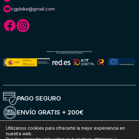
cgpbike@gmail.com
PAGO SEGURO
ENVÍO GRATIS + 200€
ENTREGA 5-6 DÍAS
Utilizamos cookies para ofrecerte la mejor experiencia en
nuestra web.