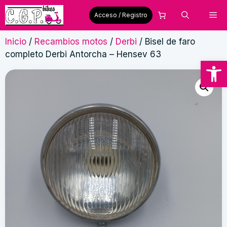
Saltar
Me
Acceso / Registro
al
contenido
Inicio
/
Recambios motos
/
Derbi
/ Bisel de faro
completo Derbi Antorcha – Hensev 63
Abrir