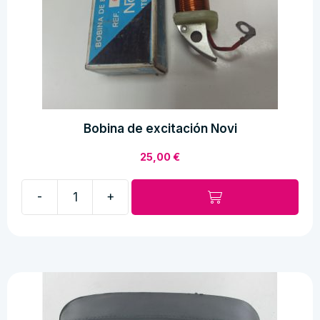
Bobina de excitación Novi
25,00
€
-
+
Bobina
de
excitación
Novi
cantidad