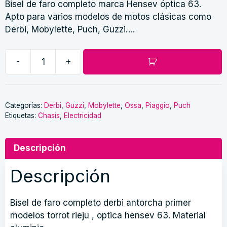
Bisel de faro completo marca Hensev óptica 63.
Apto para varios modelos de motos clásicas como
Derbi, Mobylette, Puch, Guzzi….
-
+
Bisel
de
faro
completo
Categorías:
Derbi
,
Guzzi
,
Mobylette
,
Ossa
,
Piaggio
,
Puch
Etiquetas:
Chasis
,
Electricidad
Derbi
Antorcha
-
Descripción
Hensev
63
Descripción
cantidad
Bisel de faro completo derbi antorcha primer
modelos torrot rieju , optica hensev 63. Material