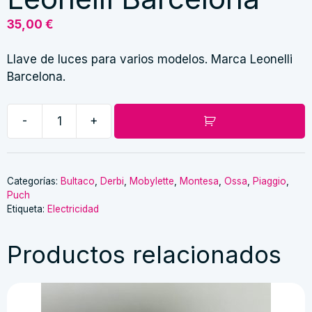
35,00
€
Llave de luces para varios modelos. Marca Leonelli
Barcelona.
-
+
Llave
de
luces
Leonelli
Categorías:
Bultaco
,
Derbi
,
Mobylette
,
Montesa
,
Ossa
,
Piaggio
,
Puch
Barcelona
Etiqueta:
Electricidad
cantidad
Productos relacionados