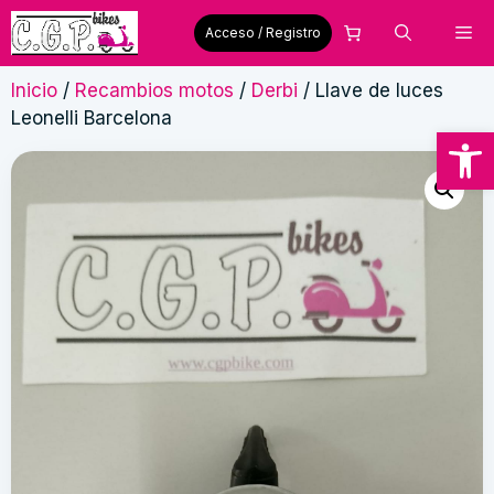
Saltar
Me
Acceso / Registro
al
contenido
Inicio
/
Recambios motos
/
Derbi
/ Llave de luces
Leonelli Barcelona
Abrir