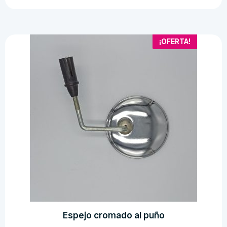
bujia
moto
cantidad
¡OFERTA!
Espejo cromado al puño