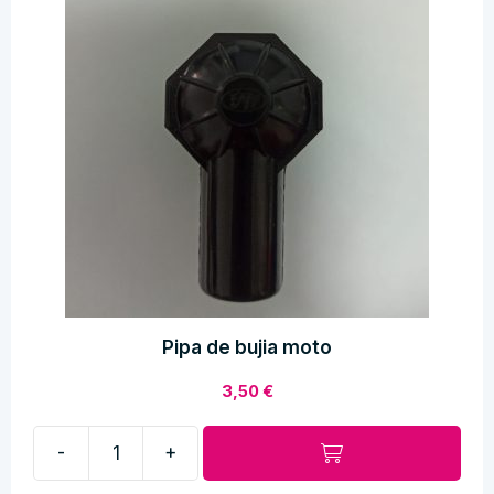
Pipa de bujia moto
3,50
€
-
+
Pipa
de