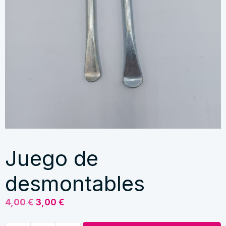
Juego de
desmontables
El
El
4,00
€
3,00
€
precio
precio