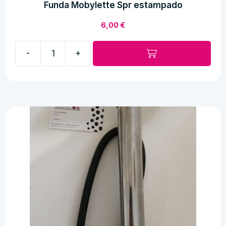
Funda Mobylette Spr estampado
6,00
€
-
+
Funda
Mobylette
Spr
estampado
cantidad