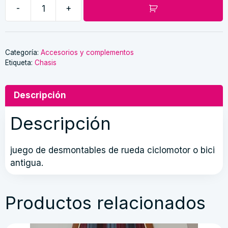
original
actual
-
+
era:
es:
Juego
4,00 €.
3,00 €.
de
desmontables
cantidad
Categoría:
Accesorios y complementos
Etiqueta:
Chasis
Descripción
Descripción
juego de desmontables de rueda ciclomotor o bici
antigua.
Productos relacionados