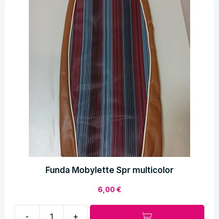
Funda Mobylette Spr multicolor
6,00
€
-
+