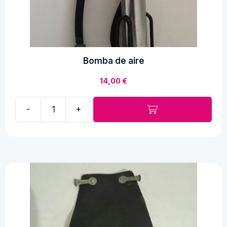
Bomba de aire
14,00
€
-
+
Bomba
de
aire
cantidad