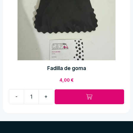
Fadilla de goma
4,00
€
-
+
Fadilla
de
goma
cantidad