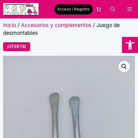
Saltar
Me
Acceso / Registro
al
contenido
Inicio
/
Accesorios y complementos
/ Juego de
desmontables
Abrir
¡OFERTA!