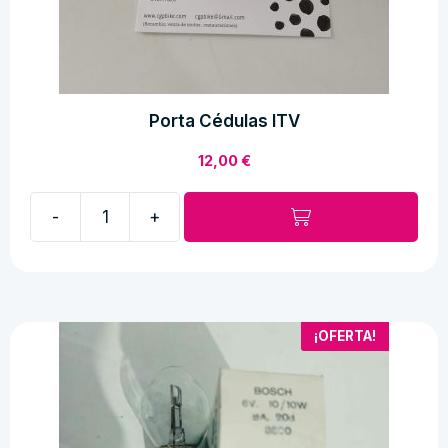
Porta Cédulas ITV
12,00
€
-
+
Porta
Cédulas
ITV
cantidad
¡OFERTA!