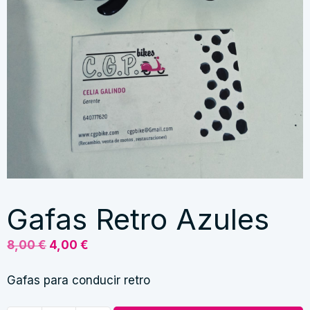
Gafas Retro Azules
El
El
8,00
€
4,00
€
precio
precio
original
actual
Gafas para conducir retro
era:
es: