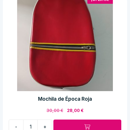
Mochila de Época Roja
El
El
30,00
€
28,00
€
precio
precio
original
actual
-
+
era:
es:
Mochila