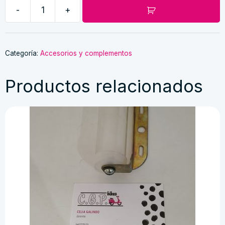
8,00 €.
4,00 €.
-
+
Gafas
Retro
Azules
cantidad
Categoría:
Accesorios y complementos
Productos relacionados